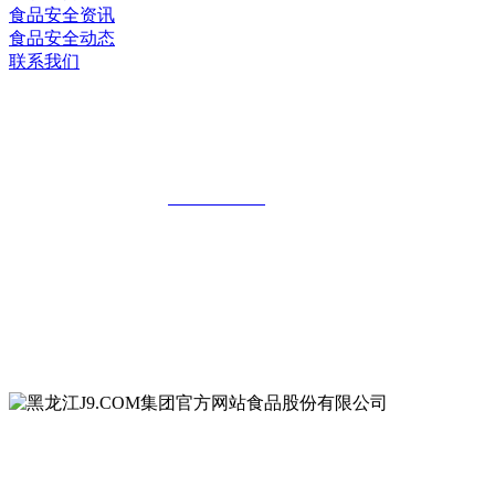
食品安全资讯
食品安全动态
联系我们
黑龙江J9.COM集团官方网站食品股份有
限公司
全国统一客服热线：
18903658751
地址：哈尔滨南岗区红旗满族乡科技园区
地址：双城经济技术开发区娃哈哈路6号
地址：黑龙江萝北县宝泉岭二九0公路一号
地址：黑龙江省延寿县工业园区北泰山路5号
公众号二维码