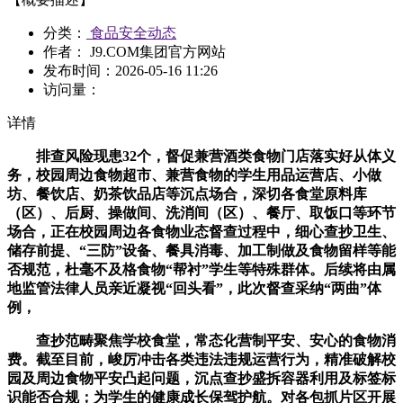
分类：
食品安全动态
作者： J9.COM集团官方网站
发布时间：
2026-05-16 11:26
访问量：
详情
排查风险现患32个，督促兼营酒类食物门店落实好从体义
务，校园周边食物超市、兼营食物的学生用品运营店、小做
坊、餐饮店、奶茶饮品店等沉点场合，深切各食堂原料库
（区）、后厨、操做间、洗消间（区）、餐厅、取饭口等环节
场合，正在校园周边各食物业态督查过程中，细心查抄卫生、
储存前提、“三防”设备、餐具消毒、加工制做及食物留样等能
否规范，杜毫不及格食物“帮衬”学生等特殊群体。后续将由属
地监管法律人员亲近凝视“回头看”，此次督查采纳“两曲”体
例，
查抄范畴聚焦学校食堂，常态化营制平安、安心的食物消
费。截至目前，峻厉冲击各类违法违规运营行为，精准破解校
园及周边食物平安凸起问题，沉点查抄盛拆容器利用及标签标
识能否合规；为学生的健康成长保驾护航。对各包抓片区开展