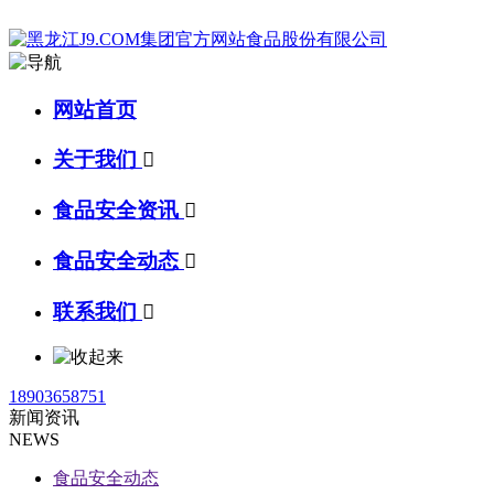
网站首页
关于我们

食品安全资讯

食品安全动态

联系我们

18903658751
新闻资讯
NEWS
食品安全动态