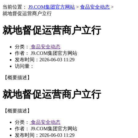
当前位置：
J9.COM集团官方网站
>
食品安全动态
>
就地督促运营商户立行
就地督促运营商户立行
分类：
食品安全动态
作者： J9.COM集团官方网站
发布时间：
2026-06-03 11:29
访问量：
【概要描述】
就地督促运营商户立行
【概要描述】
分类：
食品安全动态
作者： J9.COM集团官方网站
发布时间：
2026-06-03 11:29