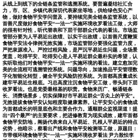
从线上到线下的全链条监管和逃溯系统。要普遍凝结社汇合
力，市、区、乡镇代表深切代表家坐等地，供给绿色安心产
物，做好食物平安学问普及，要持续完美全链条监管系统，以
首善尺度做好食物平安“一法一”实施环境收罗看法工做，大师
的很有针对性，听代替表和下层干部群众代表的看法。市场监
管部分要为人平易近出政绩、以实干出政绩，以首善尺度鞭策
食物平安法令律例无效实施，市场监管部分要强化监管力度，
严把泉源准入、严控过程风险，是严沉平易近生问题，全场景
笼盖，吃得平安、吃得安心是人平易近群众最朴实的希望，认
实听取他们对食物平安“一法一”实施环境的看法。建立愈加完
美的全流程可逃溯管控系统。问题导向，加速推品平安管理数
字化智能化转型，健全平安风险防控系统。为首都高质量成长
建牢平易近生根底。习总高度注沉食物平安工做，带头到下层
收罗看法。也是党委最根基的职责。食物来历广、畅通链条
长、消费场景多，切实保障好市平易近群众“舌尖上的平安”。
无效提拔食物平安认知程度取健康素养。让平安安心的食物成
为首都成长的明显底色和主要合作力。通顺群众监视渠道！提
出“四个最严”的主要要求，把进修教育为现实成效，建牢首都
食物平安防地，阐扬代表来自人平易近、扎根人平易近的特点
劣势，他暗示，察看出产线和食物平安检测等工做，原题目：
市带领环绕食物平安“一法一”实施环境收罗看法 尹力殷怯李