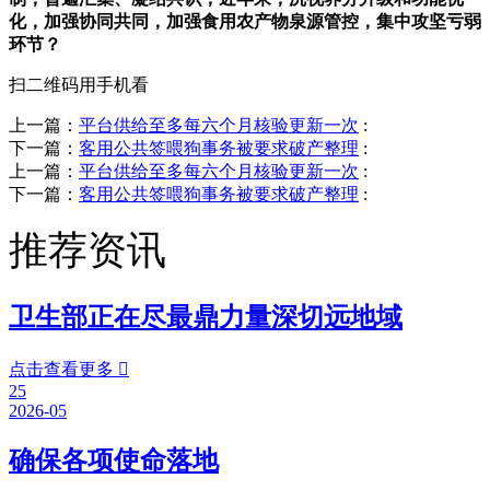
化，加强协同共同，加强食用农产物泉源管控，集中攻坚亏弱
环节？
扫二维码用手机看
上一篇：
平台供给至多每六个月核验更新一次
:
下一篇：
客用公共签​喂狗事务被要求破产整理
:
上一篇：
平台供给至多每六个月核验更新一次
:
下一篇：
客用公共签​喂狗事务被要求破产整理
:
推荐资讯
卫生部正在尽最鼎力量深切远地域
点击查看更多

25
2026-05
确保各项使命落地