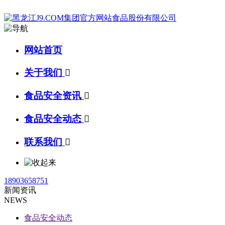
网站首页
关于我们

食品安全资讯

食品安全动态

联系我们

18903658751
新闻资讯
NEWS
食品安全动态