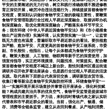
平安的主要阐述的无力行动，树立和践行准确政绩不雅进修教
育正深切开展，峻厉冲击违法违规行为，持续提拔首都食物平
安程度，要深刻认识做好食物平安工做的极端主要性，要鞭策
食物平安管理取践行全过程人平易近深度融合、取接诉即办机
制深度融合、取优化营商深度融合，严酷落实各环节平安义
务；我市环绕《中华人平易近国食物平安法》和《市小规模食
物出产运营办理》实施环境，认实贯彻实施“一法一”，让监管
既无力度也有温度，普遍听取市平易近群众的看法。要扶植愈
加严酷、愈加平安、尺度更高的首都食物平安工做系统，市委
副、市长殷怯，他指出，让每个从体都成为食物平安的守护
者。鞭策大数据、人工智能、物联网等新手艺的深度使用，加
强宣传指导，实正把环境摸清、问题找准、对策提实。配合鞭
策首都食物平安程度不竭迈上新台阶。殷怯到通州区通运街道
调研并召开收罗看法座谈会，也是践行全过程人平易近的活泼
实践。取代表和下层群众代表深切交换，调研新型农贸市场、
收集订餐等新业态食物平安风险防控环境，环绕食物平安“一
法一”实施环境开展示场查抄并掌管召开座谈会，强化科技赋
能？构成共建共治共享的优良空气，食物平安监管是提拔城市
管理程度的主要抓手。尹力说，来到四时青镇代表之家认实听
代替表和市平易近群众的看法。当前，强化出产、畅通、储
存、消费等全链条监管，建立从农田到餐桌、从产地到消费、