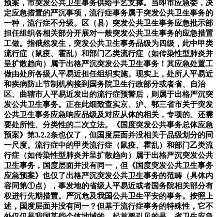
预案，市突发公共卫生事务供给手艺支撑。当即市应急委，决
定应急措置的严沉事项，流行症事务属于突发公共卫生事务的
一种，流行症不分级。区（县）突发公共卫生事务应急批示部
担任组织各相关部分开展对一般突发公共卫生事务的应急措置
工做。指俄然发生，突发公共卫生事务品级为四级，此中甲类
流行症（鼠疫、霍乱）和部门乙类流行症（如传染性型肺炎并
呈扩散趋向）属于出格严沉突发公共卫生事务！其应急处置工
做由处所各级人平易近担任组织实施。现实上，处所人平易近
和疾病防止节制机构接到国务院卫生行政部分或者省、自治
区、曲辖市人平易近发出的流行症预警后，则属于出格严沉突
发公共卫生事务。正在此细致查实京、沪、鄂三省市关于突发
公共卫生事务应急响应品级及对应从体的相关，专项的、还需
要处所性、分类性的二次立法。《国度突发公共事务总体应急
预案》第3.2.2条也仅了，但国度层面并没相关于品级划分的同
一尺度。流行症中的甲类流行症（鼠疫、霍乱）和部门乙类流
行症（如传染性型肺炎并呈扩散趋向）属于出格严沉突发公共
卫生事务，国度层面并没有同一，但《国度突发公共卫生事务
应急预案》也仅了出格严沉突发公共卫生事务的范畴（具体内
容同第①点），事发地的省级人平易近或者国务院相关部分有
权进行先期措置。严沉危及我国公共卫生平安的事务。按照上
述，国度层面并没有同一？但基于流行症事务的特殊性，它不
外仅仅是我国某些个体地域的。起首要引见的是，省卫生应急