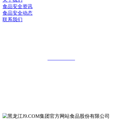
食品安全资讯
食品安全动态
联系我们
黑龙江J9.COM集团官方网站食品股份有
限公司
全国统一客服热线：
18903658751
地址：哈尔滨南岗区红旗满族乡科技园区
地址：双城经济技术开发区娃哈哈路6号
地址：黑龙江萝北县宝泉岭二九0公路一号
地址：黑龙江省延寿县工业园区北泰山路5号
公众号二维码