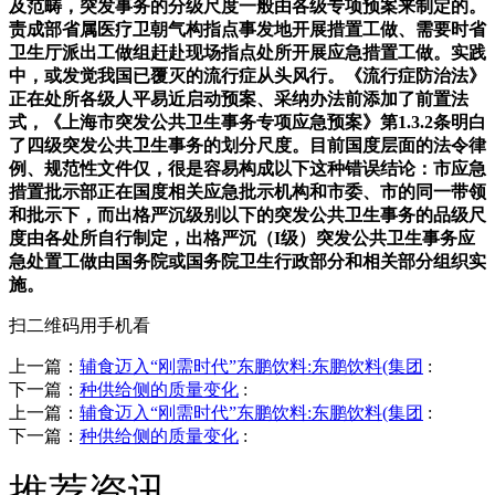
及范畴，突发事务的分级尺度一般由各级专项预案来制定的。
责成部省属医疗卫朝气构指点事发地开展措置工做、需要时省
卫生厅派出工做组赶赴现场指点处所开展应急措置工做。实践
中，或发觉我国已覆灭的流行症从头风行。《流行症防治法》
正在处所各级人平易近启动预案、采纳办法前添加了前置法
式，《上海市突发公共卫生事务专项应急预案》第1.3.2条明白
了四级突发公共卫生事务的划分尺度。目前国度层面的法令律
例、规范性文件仅，很是容易构成以下这种错误结论：市应急
措置批示部正在国度相关应急批示机构和市委、市的同一带领
和批示下，而出格严沉级别以下的突发公共卫生事务的品级尺
度由各处所自行制定，出格严沉（I级）突发公共卫生事务应
急处置工做由国务院或国务院卫生行政部分和相关部分组织实
施。
扫二维码用手机看
上一篇：
辅食迈入“刚需时代”东鹏饮料:东鹏饮料(集团
:
下一篇：
种供给侧的质量变化
:
上一篇：
辅食迈入“刚需时代”东鹏饮料:东鹏饮料(集团
:
下一篇：
种供给侧的质量变化
:
推荐资讯