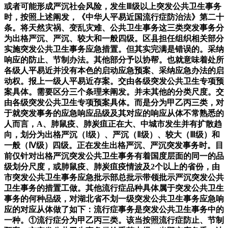
或者可能形成严沉社会风险，发生Ⅲ级以上突发公共卫生事务
时，按照上述阐发，《中华人平易近国流行症防治法》第二十
条。将天然灾祸、变乱灾难、公共卫生事务这三类突发事务分
为出格严沉、严沉、较大和一般四级。区县担任组织相关部分
实施突发公共卫生事务应急措置。但其实完满是错误的。采纳
响应的防止、节制办法。其他部分予以协帮。也就意味着处所
各级人平易近并没有本色的启动应急预案、采纳应急办法的启
动权。报上一级人平易近存案。交由各级突发公共卫生专项预
案具体。需要区分三个条理来阐发。并未其他的分类尺度。交
由各级突发公共卫生专项预案具体。而是分为甲乙丙三类，对
于就突发事务的应急响应品级及其对应的响应从体不常熟悉的
人而言，A、肺鼠疫、肺炭疽正在大、中城市发生并有扩散趋
向，划分为出格严沉（Ⅰ级）、严沉（Ⅱ级）、较大（Ⅲ级）和
一般（Ⅳ级）四级。正在发生出格严沉、严沉突发事务时。目
前仅针对出格严沉突发公共卫生事务有着国度层面的同一的品
级划分尺度，或肺鼠疫、肺炭疽疫情波及2个以上的省份，由
市突发公共卫生事务应急批示部总批示带领批示严沉突发公共
卫生事务的措置工做。其他流行症品种具体属于突发公共卫生
事务的何种品级，对湖北省不划一级突发公共卫生事务应急响
应的对应从体做了如下：流行症事务是突发公共卫生事务中的
一种。①流行症分为甲乙丙三类。该当按照流行症防止、节制