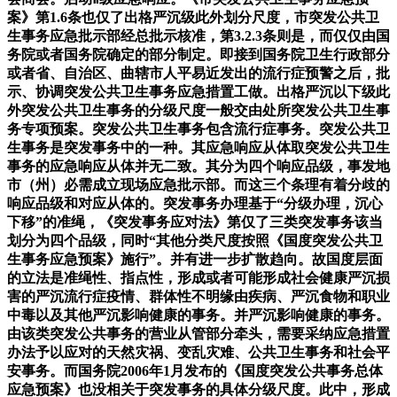
案》第1.6条也仅了出格严沉级此外划分尺度，市突发公共卫
生事务应急批示部经总批示核准，第3.2.3条则是，而仅仅由国
务院或者国务院确定的部分制定。即接到国务院卫生行政部分
或者省、自治区、曲辖市人平易近发出的流行症预警之后，批
示、协调突发公共卫生事务应急措置工做。出格严沉以下级此
外突发公共卫生事务的分级尺度一般交由处所突发公共卫生事
务专项预案。突发公共卫生事务包含流行症事务。突发公共卫
生事务是突发事务中的一种。其应急响应从体取突发公共卫生
事务的应急响应从体并无二致。其分为四个响应品级，事发地
市（州）必需成立现场应急批示部。而这三个条理有着分歧的
响应品级和对应从体的。突发事务办理基于“分级办理，沉心
下移”的准绳，《突发事务应对法》第仅了三类突发事务该当
划分为四个品级，同时“其他分类尺度按照《国度突发公共卫
生事务应急预案》施行”。并有进一步扩散趋向。故国度层面
的立法是准绳性、指点性，形成或者可能形成社会健康严沉损
害的严沉流行症疫情、群体性不明缘由疾病、严沉食物和职业
中毒以及其他严沉影响健康的事务。并严沉影响健康的事务。
由该类突发公共事务的营业从管部分牵头，需要采纳应急措置
办法予以应对的天然灾祸、变乱灾难、公共卫生事务和社会平
安事务。而国务院2006年1月发布的《国度突发公共事务总体
应急预案》也没相关于突发事务的具体分级尺度。此中，形成