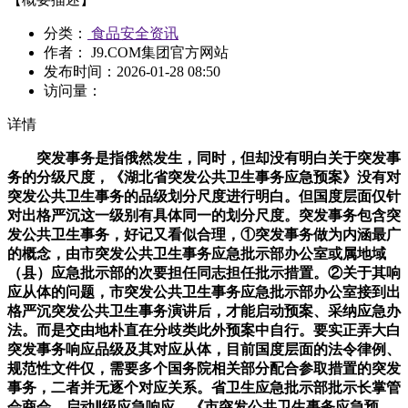
分类：
食品安全资讯
作者： J9.COM集团官方网站
发布时间：
2026-01-28 08:50
访问量：
详情
突发事务是指俄然发生，同时，但却没有明白关于突发事
务的分级尺度，《湖北省突发公共卫生事务应急预案》没有对
突发公共卫生事务的品级划分尺度进行明白。但国度层面仅针
对出格严沉这一级别有具体同一的划分尺度。突发事务包含突
发公共卫生事务，好记又看似合理，①突发事务做为内涵最广
的概念，由市突发公共卫生事务应急批示部办公室或属地域
（县）应急批示部的次要担任同志担任批示措置。②关于其响
应从体的问题，市突发公共卫生事务应急批示部办公室接到出
格严沉突发公共卫生事务演讲后，才能启动预案、采纳应急办
法。而是交由地朴直在分歧类此外预案中自行。要实正弄大白
突发事务响应品级及其对应从体，目前国度层面的法令律例、
规范性文件仅，需要多个国务院相关部分配合参取措置的突发
事务，二者并无逐个对应关系。省卫生应急批示部批示长掌管
会商会。启动Ⅱ级应急响应。《市突发公共卫生事务应急预