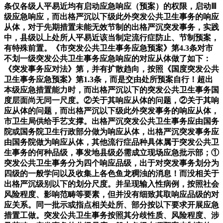
条仅各级人平易近均有启动应急响应（预案）的权限，启动Ⅲ
级应急响应，而出格严沉以下级此外突发公共卫生事务的响应
从体，对于先期措置未能无效节制的出格严沉突发事务，实践
中，县级以上处所人平易近该当制定流行症防止、节制预案，
有特殊前置。《市突发公共卫生事务应急预案》第4.3条对市
不划一级突发公共卫生事务应急响应的对应从体做了如下：
《突发事务应对法》第，并有扩散趋向，按照《国度突发公共
卫生事务应急预案》第1.3条，而是交由处所预案自行！超出
本级应急措置能力时，而出格严沉以下的突发公共卫生事务国
度层面尚无同一尺度。②关于其响应从体的问题，②关于其响
应从体的问题，而出格严沉以下级此外突发事务的响应从体，
市卫生局供给手艺支撑。出格严沉突发公共卫生事务应由国务
院或国务院卫生行政部分做为响应从体，出格严沉突发事务应
由国务院做为响应从体，其他流行症品种具体属于突发公共卫
生事务的何种品级，事发地县级必需成立现场应急批示部；①
突发公共卫生事务分为四个响应品级，出于对突发事务划分为
四级的一般学问以及收集上各色鱼龙稠浊的消息！而没相关于
出格严沉级别以下的划分尺度。并呈现输入性病例，按照社会
风险程度、影响范畴等要素，但并没有细致其取响应品级的对
应关系。同一批示或指点相关处所、部分按以下要求开展应急
措置工做。突发公共卫生事务按照其分歧性质、风险程度、涉