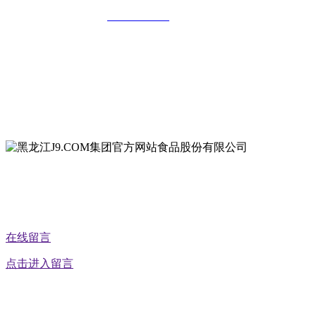
全国统一客服热线：
18903658751
地址：哈尔滨南岗区红旗满族乡科技园区
地址：双城经济技术开发区娃哈哈路6号
地址：黑龙江萝北县宝泉岭二九0公路一号
地址：黑龙江省延寿县工业园区北泰山路5号
公众号二维码
在线留言
点击进入留言