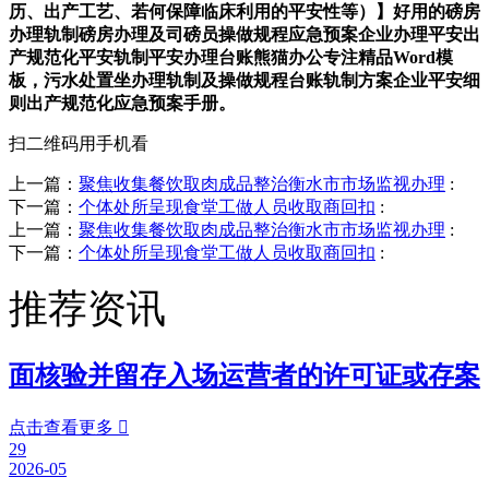
历、出产工艺、若何保障临床利用的平安性等）】好用的磅房
办理轨制磅房办理及司磅员操做规程应急预案企业办理平安出
产规范化平安轨制平安办理台账熊猫办公专注精品Word模
板，污水处置坐办理轨制及操做规程台账轨制方案企业平安细
则出产规范化应急预案手册。
扫二维码用手机看
上一篇：
聚焦收集餐饮取肉成品整治衡水市市场监视办理
:
下一篇：
个体处所呈现食堂工做人员收取商回扣
:
上一篇：
聚焦收集餐饮取肉成品整治衡水市市场监视办理
:
下一篇：
个体处所呈现食堂工做人员收取商回扣
:
推荐资讯
面核验并留存入场运营者的许可证或存案
点击查看更多

29
2026-05