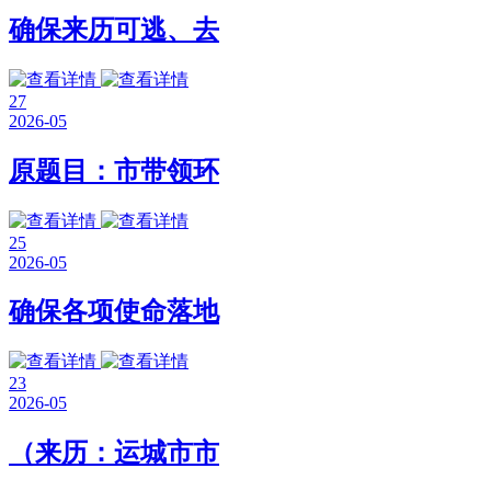
确保来历可逃、去
27
2026-05
原题目：市带领环
25
2026-05
确保各项使命落地
23
2026-05
（来历：运城市市