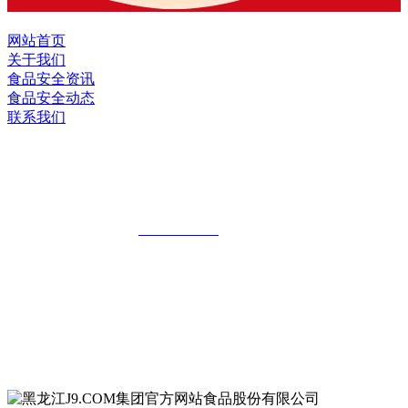
网站首页
关于我们
食品安全资讯
食品安全动态
联系我们
黑龙江J9.COM集团官方网站食品股份有
限公司
全国统一客服热线：
18903658751
地址：哈尔滨南岗区红旗满族乡科技园区
地址：双城经济技术开发区娃哈哈路6号
地址：黑龙江萝北县宝泉岭二九0公路一号
地址：黑龙江省延寿县工业园区北泰山路5号