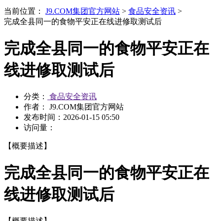
当前位置：
J9.COM集团官方网站
>
食品安全资讯
>
完成全县同一的食物平安正在线进修取测试后
完成全县同一的食物平安正在
线进修取测试后
分类：
食品安全资讯
作者： J9.COM集团官方网站
发布时间：
2026-01-15 05:50
访问量：
【概要描述】
完成全县同一的食物平安正在
线进修取测试后
【概要描述】