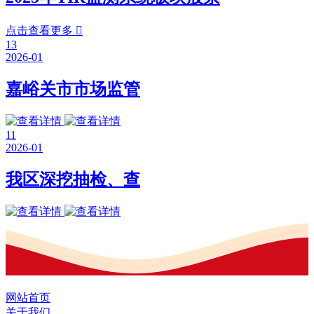
点击查看更多

13
2026-01
嘉峪关市市场监管
11
2026-01
我区深挖抽检、查
网站首页
关于我们