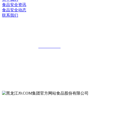
食品安全资讯
食品安全动态
联系我们
黑龙江J9.COM集团官方网站食品股份有
限公司
全国统一客服热线：
18903658751
地址：哈尔滨南岗区红旗满族乡科技园区
地址：双城经济技术开发区娃哈哈路6号
地址：黑龙江萝北县宝泉岭二九0公路一号
地址：黑龙江省延寿县工业园区北泰山路5号
公众号二维码