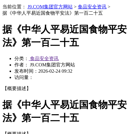
当前位置：
J9.COM集团官方网站
>
食品安全资讯
>
据《中华人平易近国食物平安法》第一百二十五
据《中华人平易近国食物平安
法》第一百二十五
分类：
食品安全资讯
作者： J9.COM集团官方网站
发布时间：
2026-02-24 09:32
访问量：
【概要描述】
据《中华人平易近国食物平安
法》第一百二十五
【概要描述】