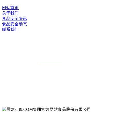
网站首页
关于我们
食品安全资讯
食品安全动态
联系我们
黑龙江J9.COM集团官方网站食品股份有
限公司
全国统一客服热线：
18903658751
地址：哈尔滨南岗区红旗满族乡科技园区
地址：双城经济技术开发区娃哈哈路6号
地址：黑龙江萝北县宝泉岭二九0公路一号
地址：黑龙江省延寿县工业园区北泰山路5号