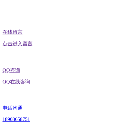
公众号二维码
在线留言
点击进入留言
QQ咨询
QQ在线咨询
电话沟通
18903658751