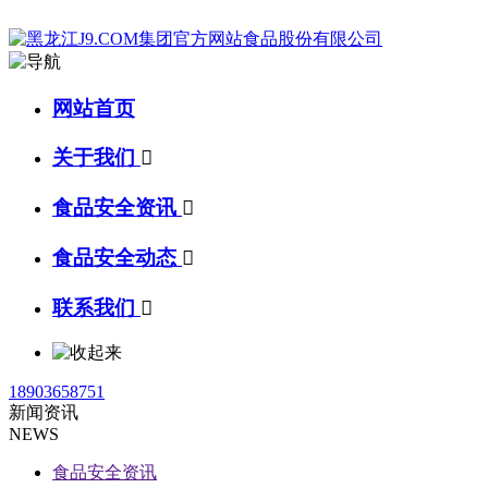
网站首页
关于我们

食品安全资讯

食品安全动态

联系我们

18903658751
新闻资讯
NEWS
食品安全资讯