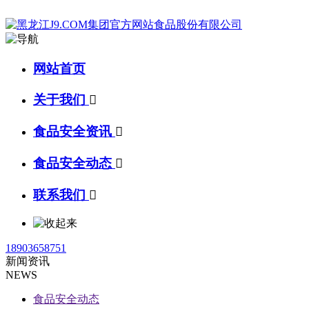
网站首页
关于我们

食品安全资讯

食品安全动态

联系我们

18903658751
新闻资讯
NEWS
食品安全动态