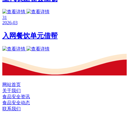
31
2026-03
入网餐饮单元借帮
网站首页
关于我们
食品安全资讯
食品安全动态
联系我们
黑龙江J9.COM集团官方网站食品股份有