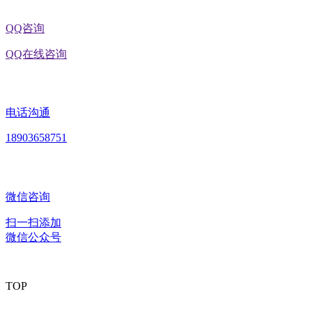
QQ咨询
QQ在线咨询
电话沟通
18903658751
微信咨询
扫一扫添加
微信公众号
TOP