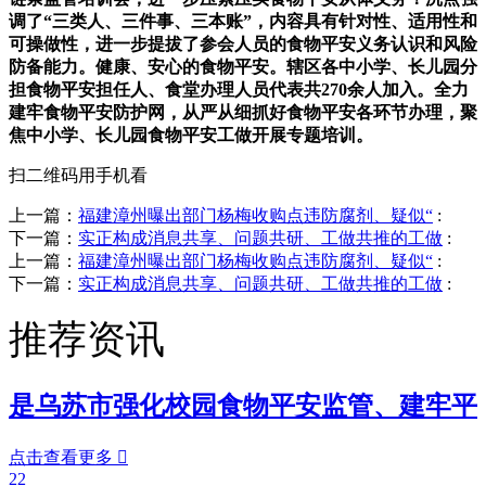
调了“三类人、三件事、三本账”，内容具有针对性、适用性和
可操做性，进一步提拔了参会人员的食物平安义务认识和风险
防备能力。健康、安心的食物平安。辖区各中小学、长儿园分
担食物平安担任人、食堂办理人员代表共270余人加入。全力
建牢食物平安防护网，从严从细抓好食物平安各环节办理，聚
焦中小学、长儿园食物平安工做开展专题培训。
扫二维码用手机看
上一篇：
福建漳州曝出部门杨梅收购点违防腐剂、疑似“
:
下一篇：
实正构成消息共享、问题共研、工做共推的工做
:
上一篇：
福建漳州曝出部门杨梅收购点违防腐剂、疑似“
:
下一篇：
实正构成消息共享、问题共研、工做共推的工做
:
推荐资讯
是乌苏市强化校园食物平安监管、建牢平
点击查看更多

22