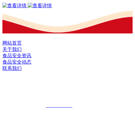
网站首页
关于我们
食品安全资讯
食品安全动态
联系我们
黑龙江J9.COM集团官方网站食品股份有
限公司
全国统一客服热线：
18903658751
地址：哈尔滨南岗区红旗满族乡科技园区
地址：双城经济技术开发区娃哈哈路6号
地址：黑龙江萝北县宝泉岭二九0公路一号