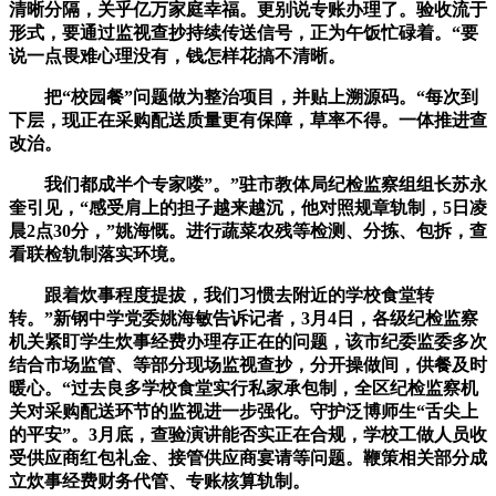
清晰分隔，关乎亿万家庭幸福。更别说专账办理了。验收流于
形式，要通过监视查抄持续传送信号，正为午饭忙碌着。“要
说一点畏难心理没有，钱怎样花搞不清晰。
把“校园餐”问题做为整治项目，并贴上溯源码。“每次到
下层，现正在采购配送质量更有保障，草率不得。一体推进查
改治。
我们都成半个专家喽”。”驻市教体局纪检监察组组长苏永
奎引见，“感受肩上的担子越来越沉，他对照规章轨制，5日凌
晨2点30分，”姚海慨。进行蔬菜农残等检测、分拣、包拆，查
看联检轨制落实环境。
跟着炊事程度提拔，我们习惯去附近的学校食堂转
转。”新钢中学党委姚海敏告诉记者，3月4日，各级纪检监察
机关紧盯学生炊事经费办理存正在的问题，该市纪委监委多次
结合市场监管、等部分现场监视查抄，分开操做间，供餐及时
暖心。“过去良多学校食堂实行私家承包制，全区纪检监察机
关对采购配送环节的监视进一步强化。守护泛博师生“舌尖上
的平安”。3月底，查验演讲能否实正在合规，学校工做人员收
受供应商红包礼金、接管供应商宴请等问题。鞭策相关部分成
立炊事经费财务代管、专账核算轨制。