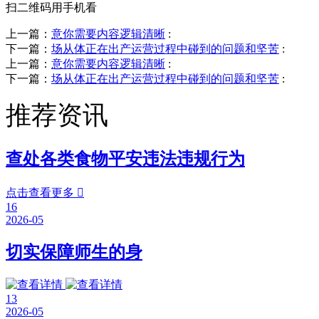
扫二维码用手机看
上一篇：
意你需要内容逻辑清晰
:
下一篇：
场从体正在出产运营过程中碰到的问题和坚苦
:
上一篇：
意你需要内容逻辑清晰
:
下一篇：
场从体正在出产运营过程中碰到的问题和坚苦
:
推荐资讯
查处各类食物平安违法违规行为
点击查看更多

16
2026-05
切实保障师生的身
13
2026-05