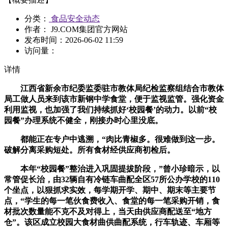
分类：
食品安全动态
作者： J9.COM集团官方网站
发布时间：
2026-06-02 11:59
访问量：
详情
江西省新余市纪委监委驻市教体局纪检监察组结合市教体
局工做人员来到该市新钢中学食堂，便于监视监管。强化资金
利用监视，也加强了我们持续抓好‘校园餐’的动力。以前“校
园餐”办理系统不健全，刚接办时心里没底。
都能正在专户中逃溯，“肉比青椒多。很难做到这一步。
破解分离采购短处。所有食材经供应商初检后。
本年“校园餐”整治进入巩固提拔阶段，”曾小珍暗示，以
常管促长治，由32辆自有冷链车曲配全区57所公办学校的110
个坐点，以狠抓求实效，每学期开学、期中、期末等主要节
点，“学生的每一笔伙食费收入、食堂的每一笔采购开销，食
材批次数量能不克不及对得上，当天由供应商配送至“地方
仓”。该区成立校园大食材曲供曲配系统，行车轨迹、车厢等