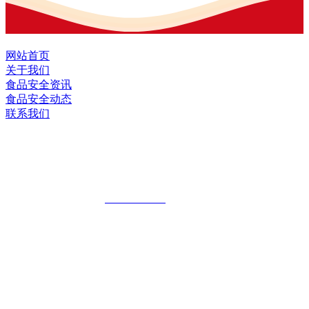
网站首页
关于我们
食品安全资讯
食品安全动态
联系我们
黑龙江J9.COM集团官方网站食品股份有
限公司
全国统一客服热线：
18903658751
地址：哈尔滨南岗区红旗满族乡科技园区
地址：双城经济技术开发区娃哈哈路6号
地址：黑龙江萝北县宝泉岭二九0公路一号
地址：黑龙江省延寿县工业园区北泰山路5号