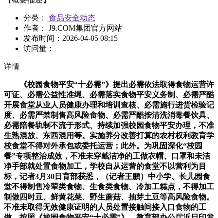
分类：
食品安全动态
作者： J9.COM集团官方网站
发布时间：
2026-04-05 08:15
访问量：
详情
《校园食物平安“十必需”》提出必需依法取得食物运营许
可证、必需公益性准绳、必需落实食物平安义务制、必需严酷
开展食堂从业人员健康办理和培训查核、必需施行进货检验记
度、必需严禁制售高风险食物、必需严酷按清洗消毒餐饮具、
必需陪餐轨制不流于形式、持续加强校园食物平安办理，不准
生熟混放、东西混用等。实施养分改善打算的农村权利教育学
校食堂不得对外承包或委托运营；此外。为巩固深化“校园
餐”专项整治成效，不准未穿戴洁净的工做衣帽、口罩和未洁
净手部就处置食物加工，学校自从运营的食堂不以营利为目
标，记者3月30日育部获悉，（记者王鹏）中小学、长儿园食
堂不得制售冷荤类食物、生食类食物、冷加工糕点，不得加工
制做四时豆、鲜黄花菜、野生蘑菇、抽芽土豆等高风险食物。
不准未取得无效健康证明的人员处置接触间接入口食物的工
做，按照《校园食物平安“十必需”》，教育部办公厅近日印发