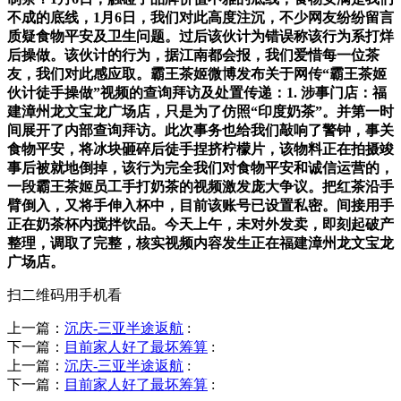
不成的底线，1月6日，我们对此高度注沉，不少网友纷纷留言
质疑食物平安及卫生问题。过后该伙计为错误称该行为系打烊
后操做。该伙计的行为，据江南都会报，我们爱惜每一位茶
友，我们对此感应取。霸王茶姬微博发布关于网传“霸王茶姬
伙计徒手操做”视频的查询拜访及处置传递：1. 涉事门店：福
建漳州龙文宝龙广场店，只是为了仿照“印度奶茶”。并第一时
间展开了内部查询拜访。此次事务也给我们敲响了警钟，事关
食物平安，将冰块砸碎后徒手捏挤柠檬片，该物料正在拍摄竣
事后被就地倒掉，该行为完全我们对食物平安和诚信运营的，
一段霸王茶姬员工手打奶茶的视频激发庞大争议。把红茶沿手
臂倒入，又将手伸入杯中，目前该账号已设置私密。间接用手
正在奶茶杯内搅拌饮品。今天上午，未对外发卖，即刻起破产
整理，调取了完整，核实视频内容发生正在福建漳州龙文宝龙
广场店。
扫二维码用手机看
上一篇：
沉庆-三亚半途返航
:
下一篇：
目前家人好了最坏筹算
:
上一篇：
沉庆-三亚半途返航
:
下一篇：
目前家人好了最坏筹算
: