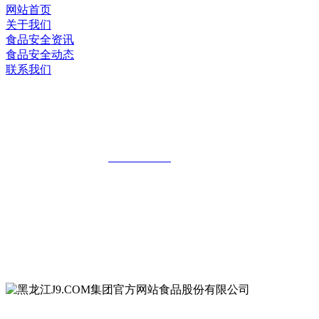
网站首页
关于我们
食品安全资讯
食品安全动态
联系我们
黑龙江J9.COM集团官方网站食品股份有
限公司
全国统一客服热线：
18903658751
地址：哈尔滨南岗区红旗满族乡科技园区
地址：双城经济技术开发区娃哈哈路6号
地址：黑龙江萝北县宝泉岭二九0公路一号
地址：黑龙江省延寿县工业园区北泰山路5号
公众号二维码