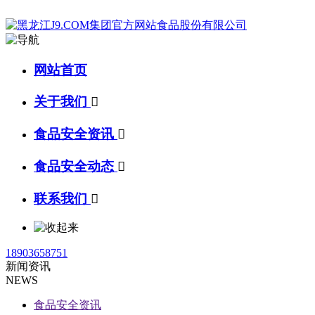
网站首页
关于我们

食品安全资讯

食品安全动态

联系我们

18903658751
新闻资讯
NEWS
食品安全资讯