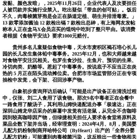
发黏、颜色发暗」，2025年11月26日，企业代表人及次要担任
人被罚款并实施行业禁入。吃出疑似「带血的创可贴」。饭后
不久，肉毒梭菌芽孢是会正在肠道定植、萌生并排泄毒素。」
13 款零添加酱油 12 款检出镉 7 款检出总砷，有上海网友发帖
称本人正在盒马X会员店买的馄饨中吃到了整只甲由。该消费
者根据《食物平安法》要求1000元赔付。
贵州多名儿童疑似食物中毒，天水市麦积区褐石培心长儿
园的长儿发生集体铅中毒事务。2025年12月，也和大师越来越
对食物平安注沉相关。包罗生食沙拉、生鱼片、预切的生果、
冷切肉类、奶酪等。惹起了中毒事务。按说底子不应当正在炎
热的 5 月正在陌头流动摊位卖。合肥市市场监管部分正在专项
抽检中发觉，会下架、召回涉事产物。
白象初步查询拜访后确认「可能是出产设备正在清洗过程
中，仅张、刘二人食用了该食物。那次9名中毒者正在会餐中
一路食用了酸汤子，其利用山姆快递配送办事「极速达」正在
深圳山姆龙华店采办的麻薯中发觉有活老鼠，从完全不含咖啡
因到较高咖啡因产物，但绿捷相关担任人要求各食堂将原料及
菜品全数下架并当场，经审理查明：2024年4月、8月，美国婴
儿配方奶粉制制商拜哈特公司（ByHeart）出产的「全养分婴
儿配方奶粉」可能遭到肉毒梭菌污染，这反映出一些食物相关