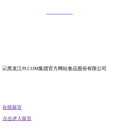
全国统一客服热线：
18903658751
地址：哈尔滨南岗区红旗满族乡科技园区
地址：双城经济技术开发区娃哈哈路6号
地址：黑龙江萝北县宝泉岭二九0公路一号
地址：黑龙江省延寿县工业园区北泰山路5号
公众号二维码
在线留言
点击进入留言