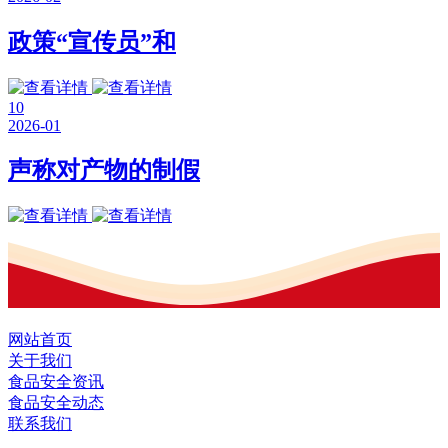
政策“宣传员”和
10
2026-01
声称对产物的制假
网站首页
关于我们
食品安全资讯
食品安全动态
联系我们