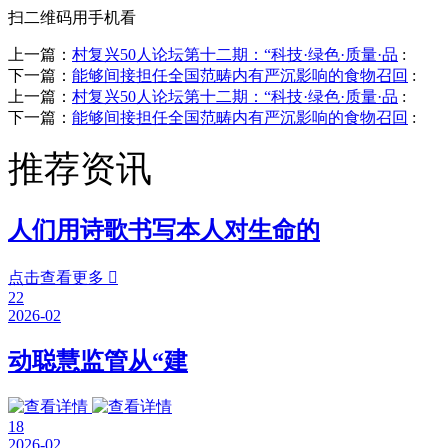
扫二维码用手机看
上一篇：
村复兴50人论坛第十二期：“科技·绿色·质量·品
:
下一篇：
能够间接担任全国范畴内有严沉影响的食物召回
:
上一篇：
村复兴50人论坛第十二期：“科技·绿色·质量·品
:
下一篇：
能够间接担任全国范畴内有严沉影响的食物召回
:
推荐资讯
人们用诗歌书写本人对生命的
点击查看更多

22
2026-02
动聪慧监管从“建
18
2026-02