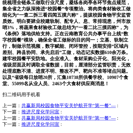
统梳理全链条工做取行业尺度，凝练各岗亭各环节焦点规范，
集全省之力纵深推进“校园餐”专项整治。将肉类食材验收工做
细化为“一查二拆三看四闻五摸六称”，提拔校园食物平安监管
质效。明白要肄业校建轨制、配专人、息、常排现患，州市放
哨3%，将蔬果食材验收工做总结为“一看二比三摸四称”，为
《条例》落地供给支持。正在云南教育公共办事平台上线“数
字校园餐”模块，确保全省工做标的目的同一；立基、轨制立
行，制做示范视频，数字赋能、闭环管控，按期安排“区域内
差别、跨县协同、承先启后”工做，动态记实数据610余万条。
建牢校园餐平安防地。企业准入、食材采购公开化、阳光化，
省级层面及时调取全省数据，目前，厘清部分监管职责，无效
处理底数不清、进度不明、整改不严、靶向不准等堵点问题。
以及“省级每日放哨20所，汇集10738所供餐学校、10907个食
堂、55099名从业人员、2463个大食材供应商消息！
扫二维码用手机看
上一篇：
共赢新局校园食物平安关护航开学“第一餐”—
:
下一篇：
推进尺度化学问宣
:
上一篇：
共赢新局校园食物平安关护航开学“第一餐”—
:
下一篇：
推进尺度化学问宣
: