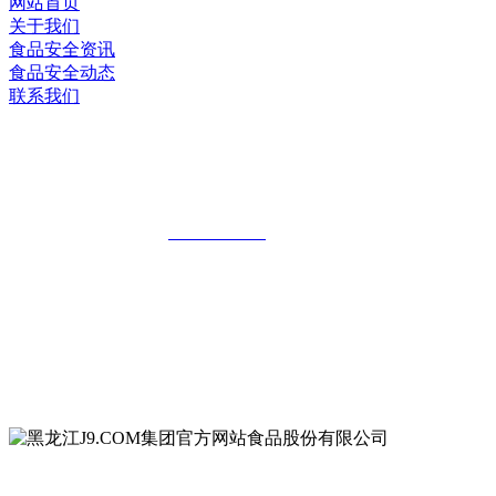
网站首页
关于我们
食品安全资讯
食品安全动态
联系我们
黑龙江J9.COM集团官方网站食品股份有
限公司
全国统一客服热线：
18903658751
地址：哈尔滨南岗区红旗满族乡科技园区
地址：双城经济技术开发区娃哈哈路6号
地址：黑龙江萝北县宝泉岭二九0公路一号
地址：黑龙江省延寿县工业园区北泰山路5号
公众号二维码