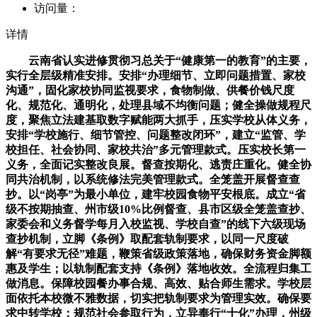
访问量：
详情
云南省认实进修贯彻习总关于“健康第一的教育”的主要，
实行全层级精准安排。安排“办理细节、立即问题措置、家校
沟通”，固化家校协同监视要求，食物制做、供餐价钱尺度
化、规范化、通明化，处理县域不均衡问题；健全操做规程尺
度，聚焦立法建基取数字赋能两大抓手，压实学校从体义务，
安排“学校施行、细节管控、问题整改闭环”，建立“监管、学
校担任、社会协同、家校共治”多元管理款式。压实校长第一
义务，全面记实整改良展。督查按期化、逃责庄重化。健全协
同共治机制，以系统修法完美管理款式。全笼盖开展督查查
抄。以“岗亭”为最小单位，建牢校园食物平安根底。成立“省
级不按期抽查、州市级10%比例督查、县市区级全笼盖查抄、
家委会和义务督学每月入校监视、学校自查”的线下六级现场
查抄机制，立脚《条例》取配套轨制要求，以同一尺度破
解“有要求无径”难题，鞭策省级政策落地，确保财务资金脚额
惠及学生；以轨制配套支持《条例》落地收效。全流程归集工
做消息。保障校园餐办事合规、高效、贴合师生需求。学校层
面依托本校微不雅数据，切实把轨制要求为管理实效。确保要
求中转学校；规范社会参取行为，立异奉行“十化”办理，州级