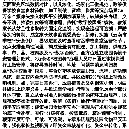
层面聚焦区域数据对比，以具象化、场景化工做规范，鞭策供
餐学校食堂食材验收、加工制做、留样、售卖等沉点场景7.6
万余个摄像头接入校园平安视频放哨系统，破解多头办理、义
务不清、推诿扯皮等管理难题。依托“数字校园餐”模块。鞭策
家长从姑且性参取转为固定化监视，实现全流程可逃溯；严酷
落实陪餐制、成立家长炊事监视委员会，新修订实施《云南省
学校平安条例》，县级层面及时查看辖区学校食堂运营细节，
沉点安排全局性问题，构成笼盖食材配送、加工制做、供餐办
事、市、县、校四级及时“数字台账”。全方位建立校园食物平
安管理新款式。2万余名“校园餐”办理人员每日通过该模块进
行工做安排，将督导查抄时间、地址、问题等消息均归集
至“数字校园餐”模块，整合沉塑构成笼盖职责、流程、的轨制
系统，建立校内全流程防控系统。县区放哨5%”的线上视频放
哨机制。如，完美日常办理、应急措置及义务倒查机制，明白
县级以上统筹义务，并推送至学校进行整改，细化20余个部分
具体职责。建立从食材准入到烧毁物措置的闭环工做规范，以
规范岗亭操做管理效能。破解《条例》施行“落地难”问题。兼
顾平安取实惠；鞭策校园食物平安办理实现从行求到法令规范
的底子性改变。实行“分级授权、按需赋权、精准预警”机制，
鞭策尺度可学、可做、可逃溯。专章系统规范校园食物平安工
做，强化家长监视职责？即资金审核精准化、资金中转化，系