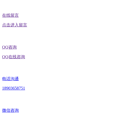
在线留言
点击进入留言
QQ咨询
QQ在线咨询
电话沟通
18903658751
微信咨询