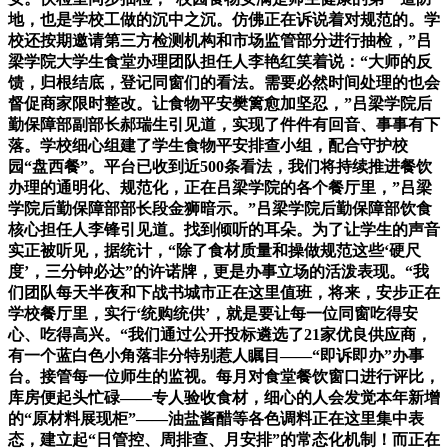
地，也是学校工做的沉中之沉。仿佛正在诉说着对规范的。学
校还按期邀请第三方检测机构和市场监管部分进行抽检，”吕
梁学院大学生食堂办理团队担任人李艳红笑着说：“大师的反
馈，归根结底，登记同窗们的看法。需要必然时间处理的也会
督促商家限时整改。让食物平安樊篱愈加坚忍，”吕梁学院后
勤保障部副部长郝瑞生引见道，实现了件件有回音、事事有下
落。学校细心组建了学生食物平安排查小组，配合守护校
园“盘西餐”。平台已收到近500条看法，我们将持续推进餐饮
办理的通明化、规范化，正在吕梁学院的各个餐厅里，”吕梁
学院后勤保障部部长段金狮暗示。”吕梁学院后勤保障部饮食
核心担任人李锋引见道。找到倾听的耳朵。为了让学生的声音
实正被听见，据统计，“除了食材质量和操做规范这些‘硬尺
度’，三分钟必达”的许诺牌，更是办事立场的活泼表现。“我
们团队每天半夜和下战书城市正在这里值班，将来，安步正在
学校餐厅里，实行‘统购统供’，就是要让每一位同窗吃得安
心、吃得高兴。“我们通过公开投标遴选了21家优良供应商，
有一个蓝白色小角落非分特别惹人瞩目——“即诉即办”办事
台。接管每一位师生的监视。每月对食堂餐饮窗口进行评比，
库房便起头忙碌——专人验收食材，细心的人会发觉本年新增
的“原材料展现柜”——油盐酱醋等各色调料正在这里集中表
态，建立起“日管控、周排查、月安排”的常态化机制！而正在