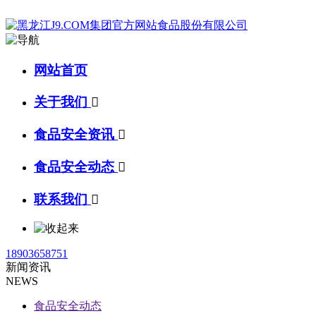
网站首页
关于我们

食品安全资讯

食品安全动态

联系我们

18903658751
新闻资讯
NEWS
食品安全动态