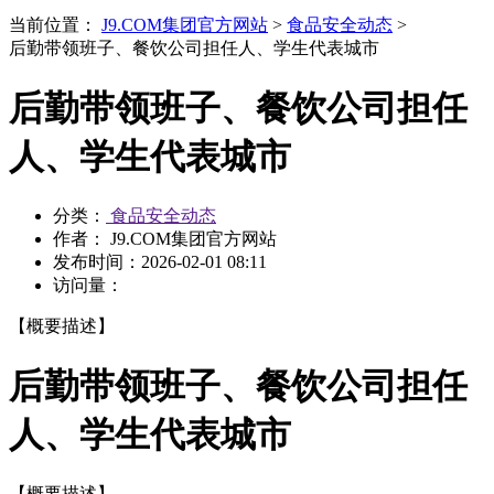
当前位置：
J9.COM集团官方网站
>
食品安全动态
>
后勤带领班子、餐饮公司担任人、学生代表城市
后勤带领班子、餐饮公司担任
人、学生代表城市
分类：
食品安全动态
作者： J9.COM集团官方网站
发布时间：
2026-02-01 08:11
访问量：
【概要描述】
后勤带领班子、餐饮公司担任
人、学生代表城市
【概要描述】