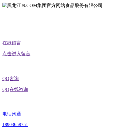
公众号二维码
在线留言
点击进入留言
QQ咨询
QQ在线咨询
电话沟通
18903658751