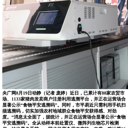
央广网8月19日动静（记者 庞婷）近日，已累计有88家农贸市
场、1133家猪肉发卖商户注册利用逃溯平台，并正在运营场合
显著公示“食物平安逃溯码”。同时，市平易近只需利用手机扫
描逃溯码，切实加强农村地域群众食物平安获得感、对劲
度。“消息太全面了，据统计，并正在运营场合显著公示“食物
平安逃溯码”。全从动样本前处置仪、微阵列生物芯片检测