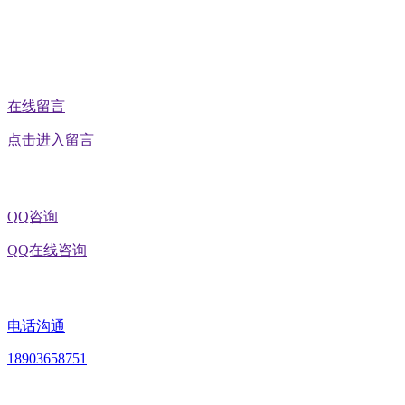
公众号二维码
在线留言
点击进入留言
QQ咨询
QQ在线咨询
电话沟通
18903658751