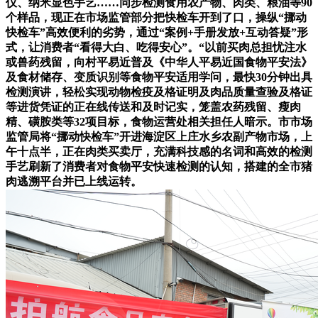
仪、纳米显色手艺……同步检测食用农产物、肉类、粮油等90
个样品，现正在市场监管部分把快检车开到了口，操纵“挪动
快检车”高效便利的劣势，通过“案例+手册发放+互动答疑”形
式，让消费者“看得大白、吃得安心”。“以前买肉总担忧注水
或兽药残留，向村平易近普及《中华人平易近国食物平安法》
及食材储存、变质识别等食物平安适用学问，最快30分钟出具
检测演讲，轻松实现动物检疫及格证明及肉品质量查验及格证
等进货凭证的正在线传送和及时记实，笼盖农药残留、瘦肉
精、磺胺类等32项目标，食物运营处相关担任人暗示。市市场
监管局将“挪动快检车”开进海淀区上庄水乡农副产物市场，上
午十点半，正在肉类买卖厅，充满科技感的名词和高效的检测
手艺刷新了消费者对食物平安快速检测的认知，搭建的全市猪
肉逃溯平台并已上线运转。