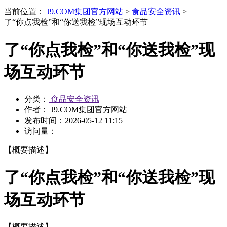
当前位置：
J9.COM集团官方网站
>
食品安全资讯
>
了“你点我检”和“你送我检”现场互动环节
了“你点我检”和“你送我检”现
场互动环节
分类：
食品安全资讯
作者： J9.COM集团官方网站
发布时间：
2026-05-12 11:15
访问量：
【概要描述】
了“你点我检”和“你送我检”现
场互动环节
【概要描述】