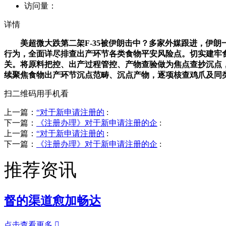
访问量：
详情
美超微大跌第二架F-35被伊朗击中？多家外媒跟进，伊朗一
行为，全面详尽排查出产环节各类食物平安风险点。切实建牢
关。将原料把控、出产过程管控、产物查验做为焦点查抄沉点
续聚焦食物出产环节沉点范畴、沉点产物，逐项核查鸡爪及同类
扫二维码用手机看
上一篇：
“对于新申请注册的
:
下一篇：
《注册办理》对于新申请注册的企
:
上一篇：
“对于新申请注册的
:
下一篇：
《注册办理》对于新申请注册的企
:
推荐资讯
督的渠道愈加畅达
点击查看更多
