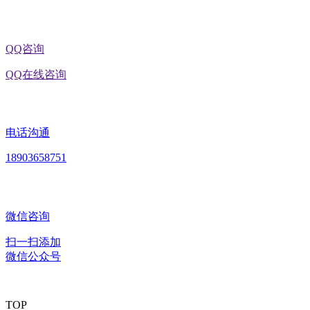
QQ咨询
QQ在线咨询
电话沟通
18903658751
微信咨询
扫一扫添加
微信公众号
TOP