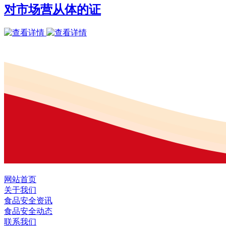
对市场营从体的证
网站首页
关于我们
食品安全资讯
食品安全动态
联系我们