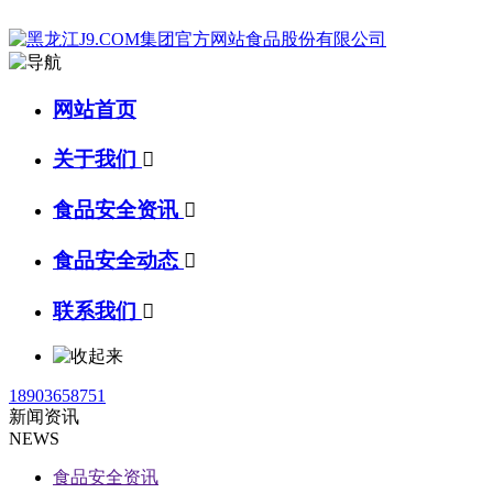
网站首页
关于我们

食品安全资讯

食品安全动态

联系我们

18903658751
新闻资讯
NEWS
食品安全资讯