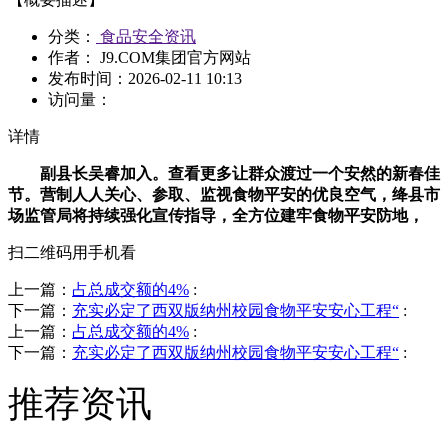
分类：
食品安全资讯
作者： J9.COM集团官方网站
发布时间：
2026-02-11 10:13
访问量：
详情
副县长吴睿加入。查看更多让群众渡过一个安然的新春佳
节。营制人人关心、参取、监视食物平安的优良空气，绛县市
场监管局将持续强化宣传指导，全方位建牢食物平安防地，
扫二维码用手机看
上一篇：
占总成交额的4%
:
下一篇：
充实必定了西双版纳州校园食物平安安心工程“
:
上一篇：
占总成交额的4%
:
下一篇：
充实必定了西双版纳州校园食物平安安心工程“
:
推荐资讯