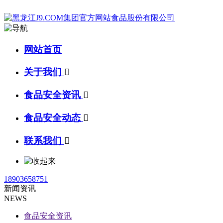
网站首页
关于我们

食品安全资讯

食品安全动态

联系我们

18903658751
新闻资讯
NEWS
食品安全资讯