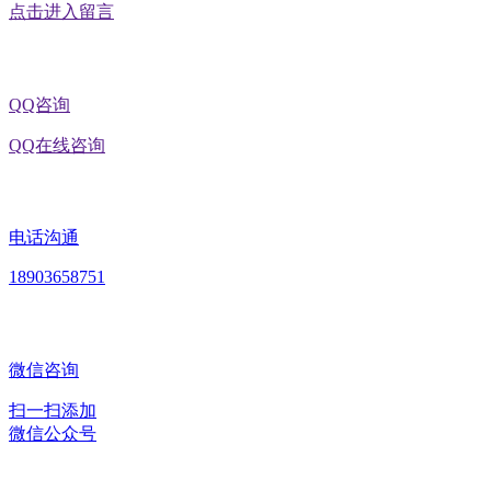
点击进入留言
QQ咨询
QQ在线咨询
电话沟通
18903658751
微信咨询
扫一扫添加
微信公众号