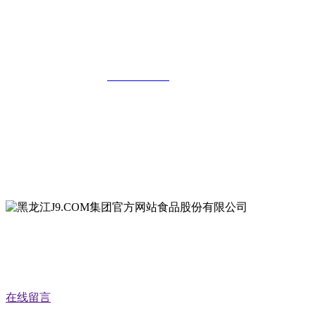
黑龙江J9.COM集团官方网站食品股份有
限公司
全国统一客服热线：
18903658751
地址：哈尔滨南岗区红旗满族乡科技园区
地址：双城经济技术开发区娃哈哈路6号
地址：黑龙江萝北县宝泉岭二九0公路一号
地址：黑龙江省延寿县工业园区北泰山路5号
公众号二维码
在线留言