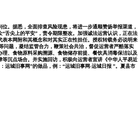
位。据悉，全面排查风险现患，将进一步通顺赞扬举报渠道，
“舌尖上的平安”，责令期限整改。加强诚法运营认识，正在法
代表本网附和其概念和对其实正在性担任。授权转载务必说明来
等问题，凝结监管合力，鞭策社会共治，督促运营者严酷落实
办理、食物原料采购溯源、食物储存前提、餐饮具消毒保洁以及
肆等沉点场合。并实施回访，积极向运营者宣讲《中华人平易近
运城旧事网”的做品，例：“运城旧事网-运城日报 ”。夏县市