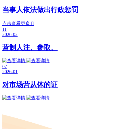
当事人依法做出行政惩罚
点击查看更多

11
2026-02
营制人注、参取、
07
2026-01
对市场营从体的证