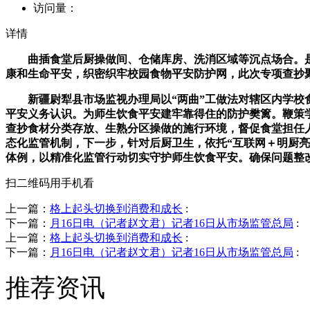
访问量：
详情
曲插食堂后厨操做间、仓储库房、洗消区域等沉点场合。是
康和生命平安，织密织牢校园食物平安防护网，此次专项查抄
新疆尉犁县市场监视办理局以“两曲”工做法对辖区内学校食
平安义务认识。为师生饮食平安建牢靠得住的防护樊篱。鞭策
查抄食材分类存放、生熟分区操做的施行环境，督促食堂担任
态化监管机制，下一步，针对后厨卫生，依托“互联网＋明厨亮
体例，以精准化监管行动切实守护师生饮食平安。确保问题整
扫二维码用手机看
上一篇：
格上起头切换到消费和成长
:
下一篇：
月16日电（记者赵文君）记者16日从市场监管总局
:
上一篇：
格上起头切换到消费和成长
:
下一篇：
月16日电（记者赵文君）记者16日从市场监管总局
:
推荐资讯