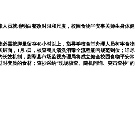
人员就地明白整改时限和尺度，校园食物平安事关师生身体健
必需按脚量留存48小时以上，指导学校食堂办理人员树牢食物
层面，1月5日，核查餐具清洗消毒全流程能否规范到位；详尽
的长效机制，尉犁县市场监视办理局将成立健全校园食物平安常
过时变质的食材；查抄采纳“现场核查、随机问询、突击查抄”的