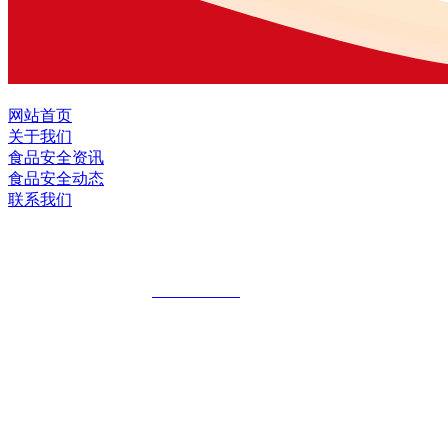
网站首页
关于我们
食品安全资讯
食品安全动态
联系我们
黑龙江J9.COM集团官方网站食品股份有
全国统一客服热线：
18903658751
地址：哈尔滨南岗区红旗满族乡科技园区
地址：双城经济技术开发区娃哈哈路6号
地址：黑龙江萝北县宝泉岭二九0公路一号
地址：黑龙江省延寿县工业园区北泰山路5号