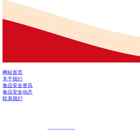
网站首页
关于我们
食品安全资讯
食品安全动态
联系我们
黑龙江J9.COM集团官方网站食品股份有
全国统一客服热线：
18903658751
地址：哈尔滨南岗区红旗满族乡科技园区