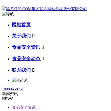
网站首页
关于我们

食品安全资讯

食品安全动态

联系我们

18903658751
新闻资讯
NEWS
食品安全资讯