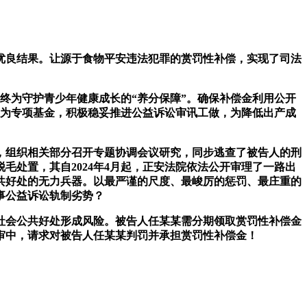
优良结果。让源于食物平安违法犯罪的赏罚性补偿，实现了司法
终为守护青少年健康成长的“养分保障”。确保补偿金利用公开
立为专项基金，积极稳妥推进公益诉讼审讯工做，为降低出产成
，组织相关部分召开专题协调会议研究，同步逃查了被告人的刑
毛处置，其自2024年4月起，正安法院依法公开审理了一路出
共好处的无力兵器。以最严谨的尺度、最峻厉的惩罚、最庄重的
事公益诉讼轨制劣势？
会公共好处形成风险。被告人任某某需分期领取赏罚性补偿金
审中，请求对被告人任某某判罚并承担赏罚性补偿金！