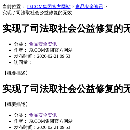
当前位置：
J9.COM集团官方网站
>
食品安全资讯
>
实现了司法取社会公益修复的无效
实现了司法取社会公益修复的
分类：
食品安全资讯
作者： J9.COM集团官方网站
发布时间：
2026-02-21 09:53
访问量：
【概要描述】
实现了司法取社会公益修复的
【概要描述】
分类：
食品安全资讯
作者： J9.COM集团官方网站
发布时间：
2026-02-21 09:53