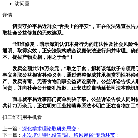
访问量：
详情
切实守护平易近群众“舌尖上的平安”，正在依法逃查被告人
取社会公益修复的无效连系。
“谁谁修复，暗示深刻认识本身行为的违法性及社会风险性。
通明、取得实效，正安法院构成合议庭依法进行归并审理。确
本、提拔产物卖相，用之于食”！
发卖金额共计9万余元，“取之于食，拟将该笔款子专项用于
事义务取公益损害补偿义务，通过调整促成其承担赏罚性补偿金
产、发卖有毒、无害食物刑事公益诉讼案件。公益诉讼告状人
问责，并向社会公开赔礼报歉。正安法院自动延长司法本能机
而非就平易近事部门简单判决了事。公益诉讼告状人同时提
共计73万余元，正在明知工业松喷鼻系法令明白正在食物加
扫二维码用手机看
上一篇：
深化学术理论取研究思交
:
下一篇：
本次培训特地设置“席、移风易俗”专题环节
: