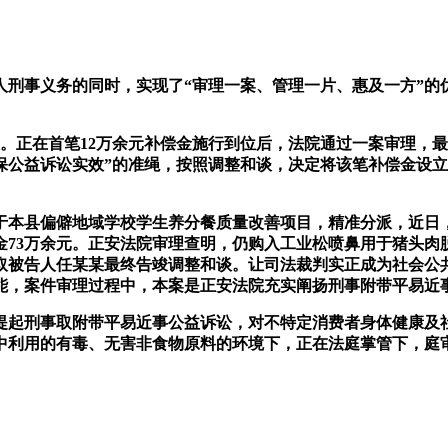
刑事义务的同时，实现了“审理一案、管理一片、惠及一方”的
正在首笔12万余元补偿金施行到位后，法院通过一案审理，最
保公益诉讼实效”的准绳，按照调整和谈，决定将该笔补偿金设
本县偏僻地域学校学生养分餐质量改善项目，精准分派，近日
73万余元。正安法院审理查明，仍购入工业松喷鼻用于猪头肉脱
取被告人任某某最终告竣调整和谈。让司法裁判实正成为社会公
能，案件审理过程中，本案是正安法院充实阐扬刑事附带平易近
起刑事取附带平易近事公益诉讼，对不特定消费者身体健康及社
工中利用的有毒、无害非食物原料的环境下，正在法庭掌管下，庭