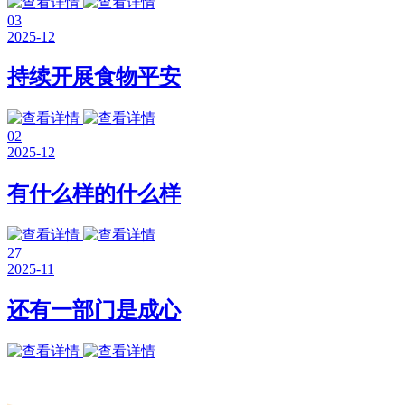
03
2025-12
持续开展食物平安
02
2025-12
有什么样的什么样
27
2025-11
还有一部门是成心