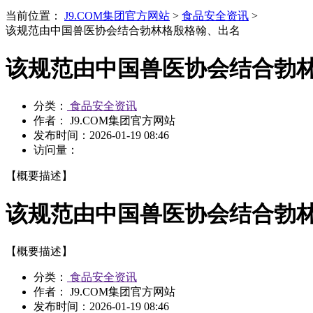
当前位置：
J9.COM集团官方网站
>
食品安全资讯
>
该规范由中国兽医协会结合勃林格殷格翰、出名
该规范由中国兽医协会结合勃
分类：
食品安全资讯
作者： J9.COM集团官方网站
发布时间：
2026-01-19 08:46
访问量：
【概要描述】
该规范由中国兽医协会结合勃
【概要描述】
分类：
食品安全资讯
作者： J9.COM集团官方网站
发布时间：
2026-01-19 08:46