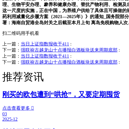
理、生物平安办理、豢养和健康办理、替抗产物利用、检测及
这一尺度的实施，正在中国，为养殖户供给了具体且可操做的规
药利用减量化步履方案（2021—2025年）》的通知_国务院
署：海南自贸港全岛封关之后截至本月上旬 离岛免税购物人次、金
扫二维码用手机看
上一篇：
当日上证指数报收于411
:
下一篇：
强联袂古越龙山十点播报白酒板块送来周期底部
:
上一篇：
当日上证指数报收于411
:
下一篇：
强联袂古越龙山十点播报白酒板块送来周期底部
:
推荐资讯
刚买的欧包遭到“哄抢”，又要定期囤货
点击查看更多

03
2025-12