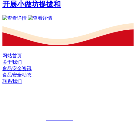
开展小做坊提拔和
网站首页
关于我们
食品安全资讯
食品安全动态
联系我们
黑龙江J9.COM集团官方网站食品股份有
限公司
全国统一客服热线：
18903658751
地址：哈尔滨南岗区红旗满族乡科技园区