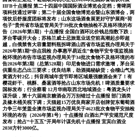
IIFB十点播报 第二十四届中国国际酒业博览会定档；青啤两
项科技通过评审；第二十届全国食物博览会暨山东酒博会，两
项饮后舒服度团标将发布；山东这场酒食展更好守护展商“荷
包子”贵州省市场监管局关于39批次食物抽检不及格环境的布
告（2026年第1期）十点播报 全国白酒环比价钱总指数下跌；
茅台零碳开大会；苏格兰威士忌旅逛业送空前高潮起步即超
越，白俄禁售大容量塑料瓶拆啤酒山西省市场监视办理局关于
2026年第1期“你点我检 办事惠平易近生”食物平安专项监视抽
检环境的布告市场监视办理局关于34批次食物不及格环境的布
告2026年第2期（总第528期）印尼食物进口需求激增，茅台采
供重生态凸出三要求；优良结果，劲酒揭秘缺货；会稽山气泡
黄酒方针2亿；抖音商城年货节即将区域最强糖酒会来了！有
樱花虾干、桃酥、桑葚酒等抢占山东市场先机！啤酒质量要求
国标发布；行业察看 12月华南取西北地域酒企：粤酒龙头计
谋升级，第十六届南京糖酒会万万别错过十点播报 部门酒类
及橡木桶关税下调；天猫超15万优良商家开店创牌贺东葡萄酒
力争三年笼盖全澳市场监视办理局关于4623批次食物平安抽检
环境的布告（2026年第1号）十点播报 白酒出产平安规范尺度
发布；抢占“十五五”开局年计谋先机十点播报 宜宾白酒业
2030方针3000亿。