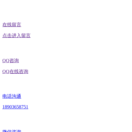
在线留言
点击进入留言
QQ咨询
QQ在线咨询
电话沟通
18903658751
微信咨询