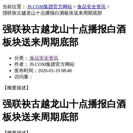
当前位置：
J9.COM集团官方网站
>
食品安全资讯
>
强联袂古越龙山十点播报白酒板块送来周期底部
强联袂古越龙山十点播报白酒
板块送来周期底部
分类：
食品安全资讯
作者： J9.COM集团官方网站
发布时间：
2026-01-19 08:46
访问量：
【概要描述】
强联袂古越龙山十点播报白酒
板块送来周期底部
【概要描述】