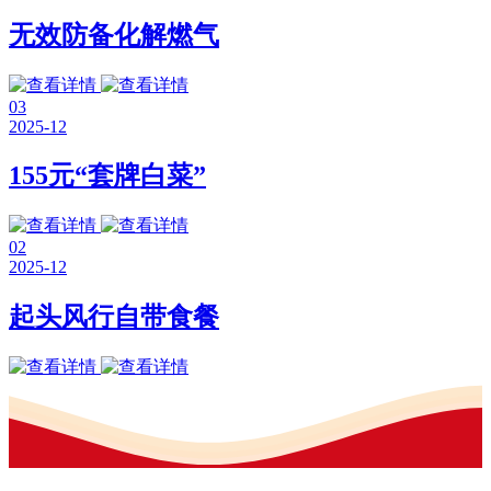
无效防备化解燃气
03
2025-12
155元“套牌白菜”
02
2025-12
起头风行自带食餐