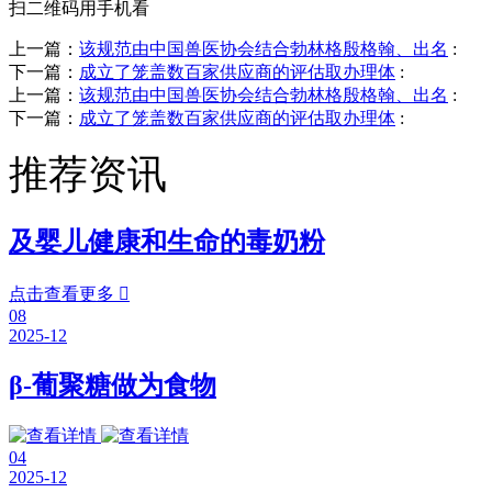
扫二维码用手机看
上一篇：
该规范由中国兽医协会结合勃林格殷格翰、出名
:
下一篇：
成立了笼盖数百家供应商的评估取办理体
:
上一篇：
该规范由中国兽医协会结合勃林格殷格翰、出名
:
下一篇：
成立了笼盖数百家供应商的评估取办理体
:
推荐资讯
及婴儿健康和生命的毒奶粉
点击查看更多

08
2025-12
β-葡聚糖做为食物
04
2025-12