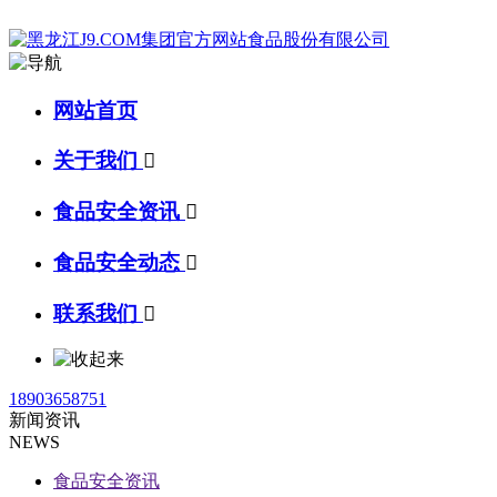
网站首页
关于我们

食品安全资讯

食品安全动态

联系我们

18903658751
新闻资讯
NEWS
食品安全资讯