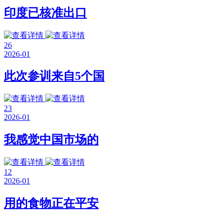
印度已核准出口
26
2026-01
此次参训来自5个国
23
2026-01
我感觉中国市场的
12
2026-01
用的食物正在平安