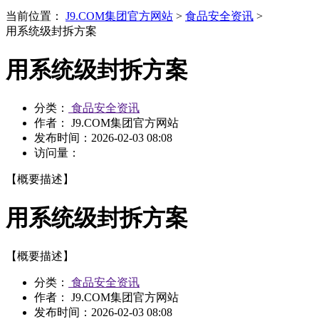
当前位置：
J9.COM集团官方网站
>
食品安全资讯
>
用系统级封拆方案
用系统级封拆方案
分类：
食品安全资讯
作者： J9.COM集团官方网站
发布时间：
2026-02-03 08:08
访问量：
【概要描述】
用系统级封拆方案
【概要描述】
分类：
食品安全资讯
作者： J9.COM集团官方网站
发布时间：
2026-02-03 08:08