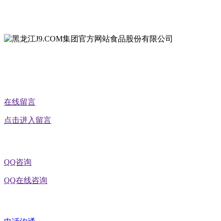
地址：黑龙江省延寿县工业园区北泰山路5号
公众号二维码
在线留言
点击进入留言
QQ咨询
QQ在线咨询