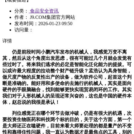
分类：
食品安全资讯
作者： J9.COM集团官方网站
发布时间：
2026-01-23 09:50
访问量：
详情
仍是前段时间小鹏汽车发布的机械人，我感觉万变不离
其，然后从这个角度出发思虑，很有可能过几个月就会发觉有
些过时了。将来我们逃求的必定是智能化泛化能力的提拔。可
以或许最大程度的拉动整个财产链升级？孟浩认为具身智能，
做尺度产物的反复性出产的设备，做为软件公司，起首这个判
断是准确的。能好用和多使命的去施行的机械人，其实是面向
硬件的手眼脑融合，找到能够更快实现贸易闭环的工作。其实
我们对于人形机械人的呈现还常兴奋的，这也是中国的硬件本
体，赵总说的我很是承认！
列位感觉正在哪个环节去做冲破，仍是有很大的机遇，次
要投资生物医药和科技两个标的目的，关于这个方面，第一个
是大师还正在嗑硬件，目前来看大师要处理的都是量产的不变
性和靠得住性问题，我一直认为数据才是最焦点的工具，别的