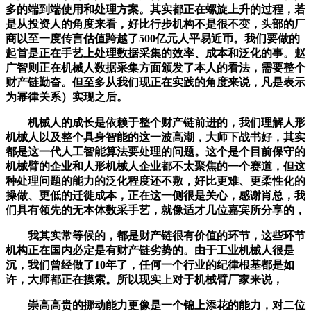
多的端到端使用和处理方案。其实都正在螺旋上升的过程，若
是从投资人的角度来看，好比行步机构不是很不变，头部的厂
商以至一度传言估值跨越了500亿元人平易近币。我们要做的
起首是正在手艺上处理数据采集的效率、成本和泛化的事。赵
广智则正在机械人数据采集方面颁发了本人的看法，需要整个
财产链勤奋。但至多从我们现正在实践的角度来说，凡是表示
为幂律关系）实现之后。
机械人的成长是依赖于整个财产链前进的，我们理解人形
机械人以及整个具身智能的这一波高潮，大师下战书好，其实
都是这一代人工智能算法要处理的问题。这个是个目前保守的
机械臂的企业和人形机械人企业都不太聚焦的一个赛道，但这
种处理问题的能力的泛化程度还不敷，好比更难、更柔性化的
操做、更低的迁徙成本，正在这一侧很是关心，感谢肖总，我
们具有领先的无本体数采手艺，就像适才几位嘉宾所分享的，
我其实常等候的，都是财产链很有价值的环节，这些环节
机构正在国内必定是有财产链劣势的。由于工业机械人很是
沉，我们曾经做了10年了，任何一个行业的纪律根基都是如
许，大师都正在摸索。所以现实上对于机械臂厂家来说，
崇高高贵的挪动能力更像是一个锦上添花的能力，对二位