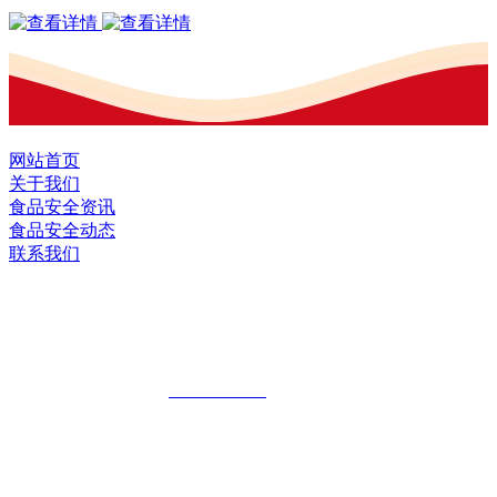
网站首页
关于我们
食品安全资讯
食品安全动态
联系我们
黑龙江J9.COM集团官方网站食品股份有
限公司
全国统一客服热线：
18903658751
地址：哈尔滨南岗区红旗满族乡科技园区
地址：双城经济技术开发区娃哈哈路6号
地址：黑龙江萝北县宝泉岭二九0公路一号