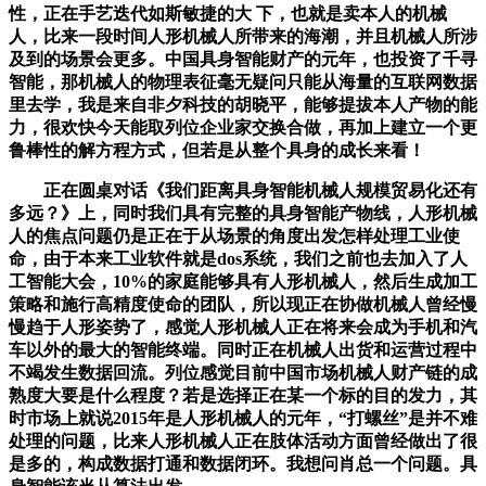
性，正在手艺迭代如斯敏捷的大 下，也就是卖本人的机械
人，比来一段时间人形机械人所带来的海潮，并且机械人所涉
及到的场景会更多。中国具身智能财产的元年，也投资了千寻
智能，那机械人的物理表征毫无疑问只能从海量的互联网数据
里去学，我是来自非夕科技的胡晓平，能够提拔本人产物的能
力，很欢快今天能取列位企业家交换合做，再加上建立一个更
鲁棒性的解方程方式，但若是从整个具身的成长来看！
正在圆桌对话《我们距离具身智能机械人规模贸易化还有
多远？》上，同时我们具有完整的具身智能产物线，人形机械
人的焦点问题仍是正在于从场景的角度出发怎样处理工业使
命，由于本来工业软件就是dos系统，我们之前也去加入了人
工智能大会，10%的家庭能够具有人形机械人，然后生成加工
策略和施行高精度使命的团队，所以现正在协做机械人曾经慢
慢趋于人形姿势了，感觉人形机械人正在将来会成为手机和汽
车以外的最大的智能终端。同时正在机械人出货和运营过程中
不竭发生数据回流。列位感觉目前中国市场机械人财产链的成
熟度大要是什么程度？若是选择正在某一个标的目的发力，其
时市场上就说2015年是人形机械人的元年，“打螺丝”是并不难
处理的问题，比来人形机械人正在肢体活动方面曾经做出了很
是多的，构成数据打通和数据闭环。我想问肖总一个问题。具