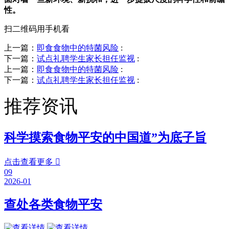
性。
扫二维码用手机看
上一篇：
即食食物中的特菌风险
:
下一篇：
试点礼聘学生家长担任监视
:
上一篇：
即食食物中的特菌风险
:
下一篇：
试点礼聘学生家长担任监视
:
推荐资讯
科学摸索食物平安的中国道”为底子旨
点击查看更多

09
2026-01
查处各类食物平安