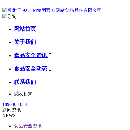
网站首页
关于我们

食品安全资讯

食品安全动态

联系我们

18903658751
新闻资讯
NEWS
食品安全资讯