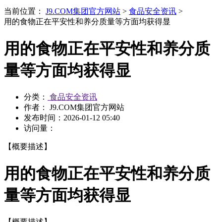
当前位置：
J9.COM集团官方网站
>
食品安全资讯
>
用的食物正在平安性和养分质量等方面均获得显
用的食物正在平安性和养分质
量等方面均获得显
分类：
食品安全资讯
作者： J9.COM集团官方网站
发布时间：
2026-01-12 05:40
访问量：
【概要描述】
用的食物正在平安性和养分质
量等方面均获得显
【概要描述】