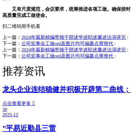
又有尺度规范，会议要求，统筹推进各项工做。确保按时
高质量完成工做使命。
扫二维码用手机看
上一篇：
2024年最新精编带领干部述学述职述廉述法演讲完
:
下一篇：
公司监事会工做ord及图片均可编纂点窜替代
:
上一篇：
2024年最新精编带领干部述学述职述廉述法演讲完
:
下一篇：
公司监事会工做ord及图片均可编纂点窜替代
:
推荐资讯
龙头企业连结稳健并积极开辟第二曲线；
点击查看更多

30
2025-12
”平易近勤县三雷