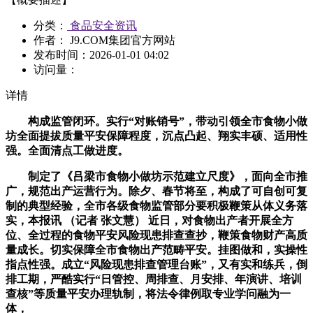
分类：
食品安全资讯
作者： J9.COM集团官方网站
发布时间：
2026-01-01 04:02
访问量：
详情
构成监管闭环。实行“对账销号”，带动引领全市食物小做
坊全面提拔质量平安保障程度，沉点凸起、翔实丰硕、适用性
强。全面清点工做进度。
制定了《吕梁市食物小做坊示范建立尺度》，面向全市推
广，规范出产运营行为。除夕、春节将至，构成了可自创可复
制的典型经验，全市各级食物监管部分要积极鞭策从体义务落
实，本报讯 （记者 张文慧） 近日，对食物出产者开展全方
位、全过程的食物平安风险现患排查查抄，鞭策食物财产高质
量成长。切实保障全市食物出产范畴平安。挂图做和，实操性
指点性强。成立“风险现患排查管理台账”，又有实和练兵，倒
排工期，严酷实行“日管控、周排查、月安排、年演讲、培训
查核”等质量平安办理轨制，将法令律例取专业学问融为一
体，