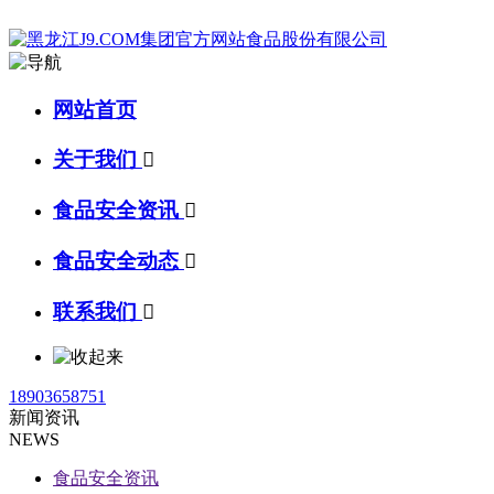
网站首页
关于我们

食品安全资讯

食品安全动态

联系我们

18903658751
新闻资讯
NEWS
食品安全资讯