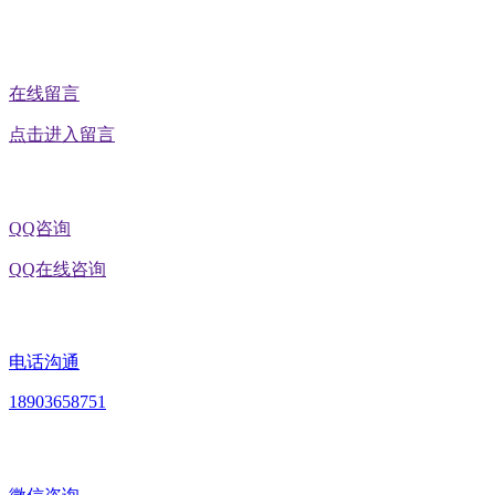
在线留言
点击进入留言
QQ咨询
QQ在线咨询
电话沟通
18903658751