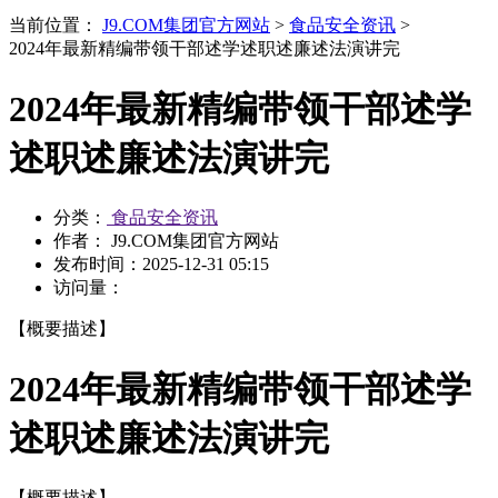
当前位置：
J9.COM集团官方网站
>
食品安全资讯
>
2024年最新精编带领干部述学述职述廉述法演讲完
2024年最新精编带领干部述学
述职述廉述法演讲完
分类：
食品安全资讯
作者： J9.COM集团官方网站
发布时间：
2025-12-31 05:15
访问量：
【概要描述】
2024年最新精编带领干部述学
述职述廉述法演讲完
【概要描述】