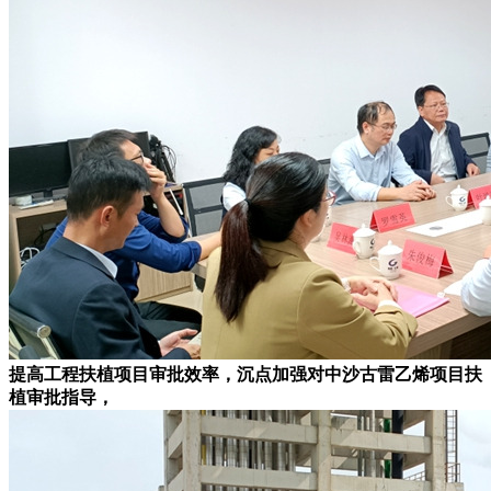
提高工程扶植项目审批效率，沉点加强对中沙古雷乙烯项目扶
植审批指导，