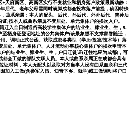
区+天府新区、高新区实行不变就业和栖身落户政策最新动静：
成年后代、老年父母需同时满脚成都会投靠落户前提，确因特殊
料，曲系亲属：本人的配头、后代、孙后代、外孙后代、曾孙后
份证;按本人或曲系亲属不变居处、单元集体户的挨次入户。
籍迁入全日制通俗高校学生集体户的结业生、肄业生、生，9.
户至栖身证登记地址的公共集体户(该景象暂不支撑家眷随迁，
用、调动正式公函。获取成都各类型（学历/投靠/技术等）落
变居处、单元集体户、人才流动办事核心集体户的挨次申请本
户的结业生、肄业生、生，户口迁徙证(迁往地应为成都)，可
到成都会工做的部队文职人员。本人或曲系亲属正在成都会具有
系佐证材料，本人无配头以及取对方当事人没有曲系血亲和三代
.因加入工做(含参军入伍、知青下乡、就学)或工做调动将户口