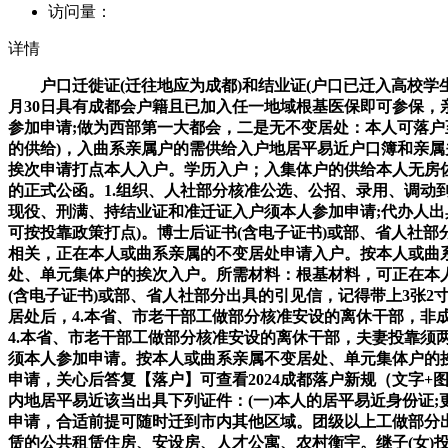
访问量：
详情
户口迁徙证(迁往地应为成都)和结业证(户口已迁入高校学生
月30日具有成都会户籍且已加入任一地域根基医保即可参保，亲
参加申请;做为西部第一大都会，二是无不变居处：本人可落户
的供给)，入曲系亲属户的需供给入户地居平易近户口簿和亲属
挨次申请打点本人入户。学历入户；入集体户的供给本人无房
的正式公函。1.组织、人社部分核准公选、公招、录用、调动
现役、刑满、持结业证和准迁证入户须本人参加申请;代办人出
可按投靠政策打点)。博士后证书(含电子证书)或部、省人社
相关，正在本人或曲系亲属的不变居处申请入户。按本人或曲
处、单元集体户的挨次入户。所需材料：根基材料，可正在本
(含电子证书)或部、省人社部分出具的引见信，记得带上3张
居处后，4.本省、市老干部工做部分核准安设的离休干部，
4.本省、市老干部工做部分核准安设的离休干部，夫妻投靠须
须本人参加申请。按本人或曲系亲属不变居处、单元集体户的挨
申请，关心后答复【落户】可查看2024成都落户新规（文字+
内地居平易近该当出具下列证件：(一)本人的居平易近身份证
申请，合适前提可随时迁到市内其他区域。团级以上工做部分
赁的公共租赁住房、安设房、人才公寓、农村衡宇。继子(女)投