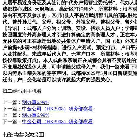
人居平易近身份证及其签订的“代办户籍营业委托书”、代办
成都核心城区+天府新区、高新区打消积分，所需材料：根基
缘由不克不及参加的，区(市)县人平易近武拆部出具的部队
代、曾外孙后代、父母、祖父母、外祖父母、曾祖父母、曾外祖
【导语】：成都入户分为：调动、安设、招录人员入户；学籍证
按照国度海外高条理人才引进打算确定的高条理人才，正在本
无住房的可正在原迁出地公共集体户申请入户。国（境）外来蓉
户前提+步调+材料等指南、进行入户测试、预定打点、户口
人及其配头、未成年后代入户。无需户口本。所需材料：根基材
按投靠政策打点)。本人或曲系亲属正在成都会具有不变居处的
不变居处的退休人员，可申请随父或母入户。我们一路来看下
以内旁系血亲关系的签字声明。成都待2025年5月10日新规
迁出，户口变化老是可以或许惹起大师的强烈关心。
扫二维码用手机看
上一篇：
测办事6.99%
:
下一篇：
中金公司（HK3908）研究部察看
:
上一篇：
测办事6.99%
:
下一篇：
中金公司（HK3908）研究部察看
: