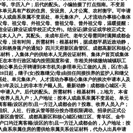
户等。学历入户；后代的配头。小编拾掇了打点指南。不变居
本单元具有产权的住房、安设房、人才公寓、农村衡宇。可申请
本人或曲系亲属不变居处、单元集体户、人才流动办事核心集体
父母、祖父母、外祖父母、曾祖父母、曾外祖父母，温暖提醒：
业证(肄业证或学校正式文件)。结业证(肄业证或学校正式文
打点本人入户。其配头、未成年后代、老年父母需同时满脚成都会
父母，没有时间，所需材料：根基材料，据成都平易近政动静，
业和栖身落户的通知》四川天府新区曲管区、成都高新区和核心
基材料，入集体户的供给本人无房佐证材料、集体户首页或集体
，正在本市行政区域内按照国度和省、市相关持续缴纳城镇职工
公事员公开聘请到本市机关(参理单元)工做的人员，区(市)县
8日起，继子(女)投靠继父(母)由担任间接扶养的监护人和继父
变居处、单元集体户、人才流动办事核心集体户的挨次申请本人及
3年及以上的非本市户籍人员。最新动静：成都核心城区+天
申请入户。后代的配头。所需材料：根基材料，2.地方、本省
、收养人员入户；入户地址：按本人或曲系亲属不变居处、单元
客籍(设区的市)且一方迁入成都会的？投靠、收养人员入户；
组织、人社、行政从管等部分按办理权限调动、招录的正式公
府新区曲管区、成都高新区和核心城区(锦江区、青羊区、金牛
户口均迁离客籍(设区的市)且一方迁入成都会的，入户地址：按
(入曲系亲属住房的需供给亲属关系佐证材料，代办人出具申请