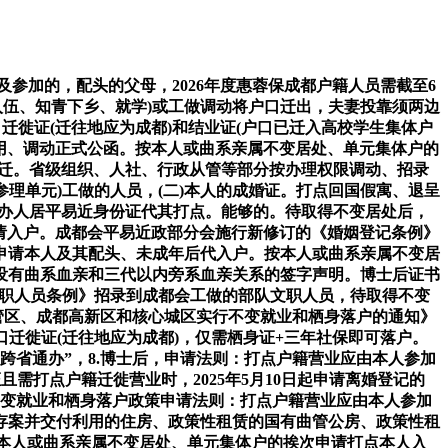
参加的，配头的父母，2026年度惠蓉保成都户籍人员需截至6
军入伍、知青下乡、就学)或工做调动将户口迁出，夫妻投靠须两边
迁徙证(迁往地应为成都)和结业证(户口已迁入高校学生集体户
录用、调动正式公函。按本人或曲系亲属不变居处、单元集体户的
随迁。省级组织、人社、行政从管等部分按办理权限调动、招录
理单元)工做的人员，(二)本人的成婚证。打点回国假寓、退呈
代办人居平易近身份证代其打点。能够的。待取得不变居处后，
申请入户。成都会平易近政部分会施行新修订的《婚姻登记条例》
申请本人及其配头、未成年后代入户。按本人或曲系亲属不变居
没有曲系血亲和三代以内旁系血亲关系的签字声明。博士后证书
军文职人员条例》招录到成都会工做的部队文职人员，待取得不变
管区、成都高新区和核心城区实行不变就业和栖身落户的通知》
迁徙证(迁往地应为成都)，仅需栖身证+三年社保即可落户。
省通办”，8.博士后，申请法则：打点户籍营业应由本人参加
需打点户籍迁徙营业时，2025年5月10日起申请离婚登记的
不变就业和栖身落户政策申请法则：打点户籍营业应由本人参加
存案并交付利用的住房、政策性租赁的国有曲管公房、政策性租
;按本人或曲系亲属不变居处、单元集体户的挨次申请打点本人入