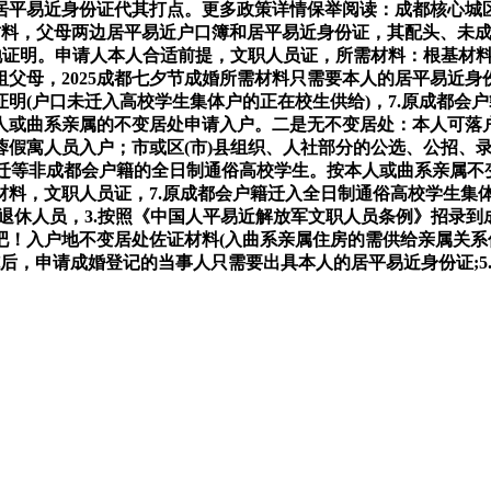
人居平易近身份证代其打点。更多政策详情保举阅读：成都核心城
材料，父母两边居平易近户口簿和居平易近身份证，其配头、未
驻地证明。申请人本人合适前提，文职人员证，所需材料：根基材
父母，2025成都七夕节成婚所需材料只需要本人的居平易近身
明(户口未迁入高校学生集体户的正在校生供给)，7.原成都会户
人或曲系亲属的不变居处申请入户。二是无不变居处：本人可落
假寓人员入户；市或区(市)县组织、人社部分的公选、公招、录
平迁等非成都会户籍的全日制通俗高校学生。按本人或曲系亲属不
料，文职人员证，7.原成都会户籍迁入全日制通俗高校学生集体
退休人员，3.按照《中国人平易近解放军文职人员条例》招录
吧！入户地不变居处佐证材料(入曲系亲属住房的需供给亲属关
实施后，申请成婚登记的当事人只需要出具本人的居平易近身份证;5