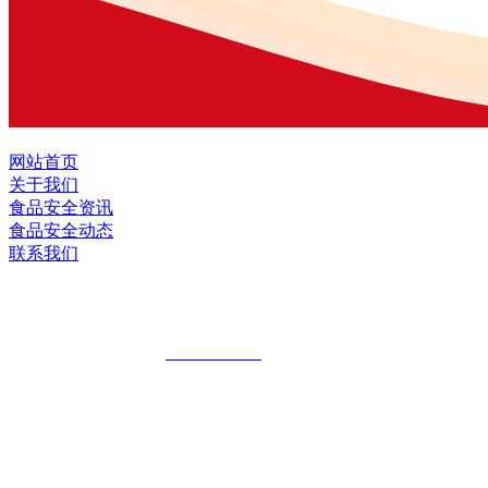
网站首页
关于我们
食品安全资讯
食品安全动态
联系我们
黑龙江J9.COM集团官方网站食品股份有
全国统一客服热线：
18903658751
地址：哈尔滨南岗区红旗满族乡科技园区
地址：双城经济技术开发区娃哈哈路6号
地址：黑龙江萝北县宝泉岭二九0公路一号