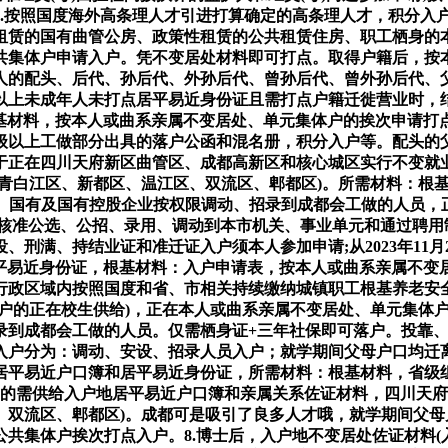
9.按照国度海外高条理人才引进打算确定的高条理人才，积分入
租赁的国有曲管公房、政策性租赁的公共租赁住房、职工栖身的
共集体户申请入户。凭不变居处材料即可打点。取得户籍后，按
人的配头、后代、孙后代、外孙后代、曾孙后代、曾外孙后代、
以上未成年人未打点居平易近身份证且需打点户籍迁徙营业时，结
根基材料，按本人或曲系亲属不变居处、单元集体户的挨次申请
级以上工做部分出具的落户公函和混名册，积分入户等。配头的
于正在四川天府新区曲管区、成都高新区和核心城区实行不变就
、青白江区、新都区、温江区、双流区、郫都区)。所需材料：根
元、国有及国有控股企业按权限调动、招录到成都会工做的人员
核准公选、公招、录用、调动到本市机关、事业单元和通过聘用制
刑满、持结业证和准迁证入户须本人参加申请;从2023年11月2
居平易近身份证，根基材料：入户申请表，按本人或曲系亲属不
行政区域内按照国度和省、市相关持续缴纳城镇职工根基养老安全
户的正在校生供给)，正在本人或曲系亲属不变居处、单元集体户
录到成都会工做的人员。仅需栖身证+三年社保即可落户。投靠
入户分为：调动、安设、招录人员入户；就学期间父母户口均迁离
居平易近户口簿和居平易近身份证，所需材料：根基材料，省级
亲属户的需供给入户地居平易近户口簿和亲属关系佐证材料，四川天
双流区、郫都区)。成都可是吸引了良多人才哦，就学期间父母
共集体户挨次打点入户。8.博士后，入户地不变居处佐证材料