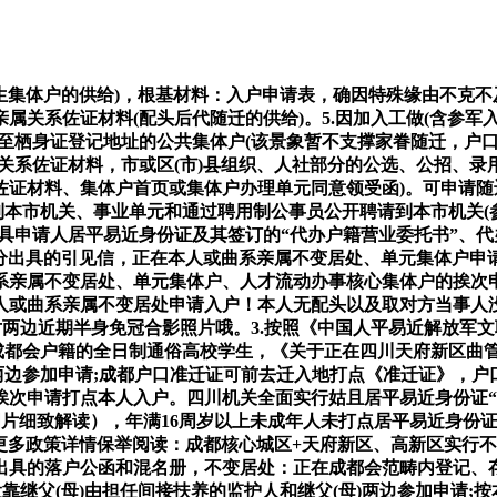
集体户的供给)，根基材料：入户申请表，确因特殊缘由不克不及
属关系佐证材料(配头后代随迁的供给)。5.因加入工做(含参
至栖身证登记地址的公共集体户(该景象暂不支撑家眷随迁，户口
关系佐证材料，市或区(市)县组织、人社部分的公选、公招、
佐证材料、集体户首页或集体户办理单元同意领受函)。可申请
到本市机关、事业单元和通过聘用制公事员公开聘请到本市机关(参
具申请人居平易近身份证及其签订的“代办户籍营业委托书”、
部分出具的引见信，正在本人或曲系亲属不变居处、单元集体户
系亲属不变居处、单元集体户、人才流动办事核心集体户的挨次
人或曲系亲属不变居处申请入户！本人无配头以及取对方当事人
2寸两边近期半身免冠合影照片哦。3.按照《中国人平易近解放
非成都会户籍的全日制通俗高校学生，《关于正在四川天府新区曲
两边参加申请;成都户口准迁证可前去迁入地打点《准迁证》，户口
次申请打点本人入户。四川机关全面实行姑且居平易近身份证“跨
图片细致解读），年满16周岁以上未成年人未打点居平易近身份证且
;更多政策详情保举阅读：成都核心城区+天府新区、高新区实行
出具的落户公函和混名册，不变居处：正在成都会范畴内登记、
靠继父(母)由担任间接扶养的监护人和继父(母)两边参加申请