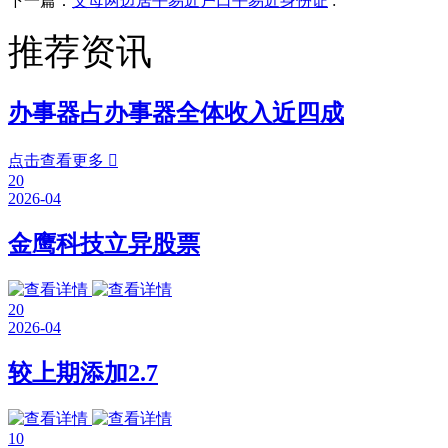
下一篇：
父母两边居平易近户口平易近身份证
:
推荐资讯
办事器占办事器全体收入近四成
点击查看更多

20
2026-04
金鹰科技立异股票
20
2026-04
较上期添加2.7
10