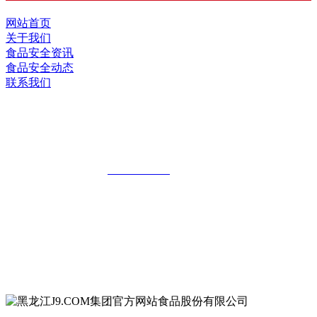
网站首页
关于我们
食品安全资讯
食品安全动态
联系我们
黑龙江J9.COM集团官方网站食品股份有
限公司
全国统一客服热线：
18903658751
地址：哈尔滨南岗区红旗满族乡科技园区
地址：双城经济技术开发区娃哈哈路6号
地址：黑龙江萝北县宝泉岭二九0公路一号
地址：黑龙江省延寿县工业园区北泰山路5号