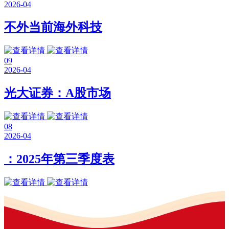
2026-04
不外当前海外科技
09
2026-04
光大证券：A股市场
08
2026-04
：2025年第三季度表