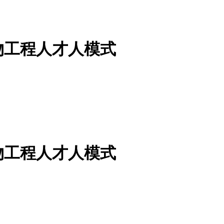
物工程人才人模式
物工程人才人模式