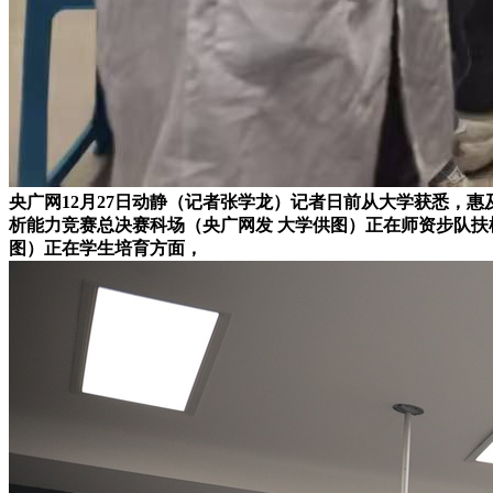
央广网12月27日动静（记者张学龙）记者日前从大学获悉，
析能力竞赛总决赛科场（央广网发 大学供图）正在师资步队扶
图）正在学生培育方面，