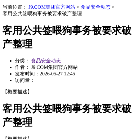
当前位置：
J9.COM集团官方网站
>
食品安全动态
>
客用公共签​喂狗事务被要求破产整理
客用公共签​喂狗事务被要求破
产整理
分类：
食品安全动态
作者： J9.COM集团官方网站
发布时间：
2026-05-27 12:45
访问量：
【概要描述】
客用公共签​喂狗事务被要求破
产整理
【概要描述】