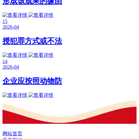
形成该成果的缘由
15
2026-04
授犯罪方式或不法
14
2026-04
企业应按照动物防
网站首页