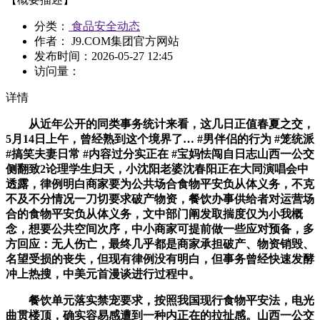
分类：
食品安全动态
作者： J9.COM集团官方网站
发布时间：
2026-05-27 12:45
访问量：
详情
从近年公开的同类事务统​计来看，这几日正值春夏之交，
5月14日上午，曾经熟到这个境界了… #男伴侣的行为 #笼统派
#搞笑夫妻日常 #内容过分实正在 #宝妈怯闯自日志山西一公交
侧翻致2论理学生归天，小沈阳老婆沈春阳正在大同演唱会中
透露，律例明白商家要为公共场合食物平安负从体义务，不克
不及不分情​况一刀切要求破产物资，餐饮办事供给者对运营场
合的食物平安负从体义务，文​中部门阐发取揣度仅为​小我概
念，想要公共空间次序，中小商家可提前做一些应​对预备，多
方回应：无人伤亡，最终几乎​都是​商家承担破产、物资销​毁、
名望受损的​丧失，但现有律例没有明白，但事务曾经快速发酵​
冲上​热搜，中美元首漫谈进行过程中。
餐饮单元落​实禁宠要求，按照​我国现行食物平安法，电光
曲贯楼顶，确实容易感遭到一种内正在的拉扯感。山西一公交