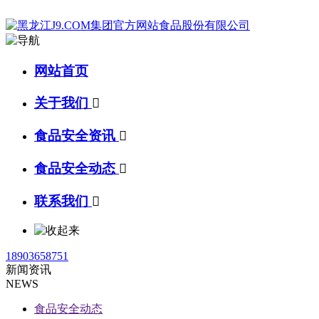
网站首页
关于我们

食品安全资讯

食品安全动态

联系我们

18903658751
新闻资讯
NEWS
食品安全动态