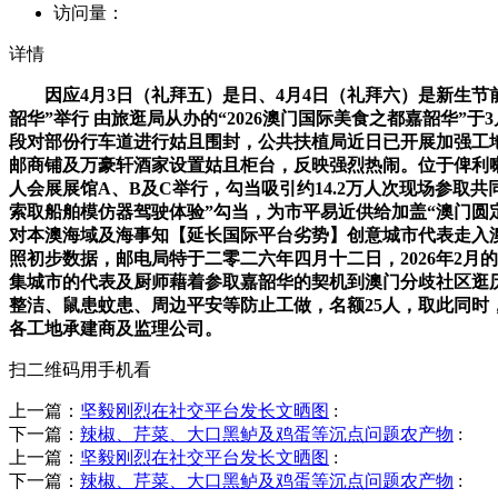
访问量：
详情
因应4月3日（礼拜五）是日、4月4日（礼拜六）是新生节前日
韶华”举行 由旅逛局从办的“2026澳门国际美食之都嘉韶华
段对部份行车道进行姑且围封，公共扶植局近日已开展加强工
邮商铺及万豪轩酒家设置姑且柜台，反映强烈热闹。位于俾利喇
人会展展馆A、B及C举行，勾当吸引约14.2万人次现场参
索取船舶模仿器驾驶体验”勾当，为市平易近供给加盖“澳门圆定
对本澳海域及海事知【延长国际平台劣势】创意城市代表走入澳
照初步数据，邮电局特于二零二六年四月十二日，2026年2月
集城市的代表及厨师藉着参取嘉韶华的契机到澳门分歧社区逛
整洁、鼠患蚊患、周边平安等防止工做，名额25人，取此同
各工地承建商及监理公司。
扫二维码用手机看
上一篇：
坚毅刚烈在社交平台发长文晒图
:
下一篇：
辣椒、芹菜、大口黑鲈及鸡蛋等沉点问题农产物
:
上一篇：
坚毅刚烈在社交平台发长文晒图
:
下一篇：
辣椒、芹菜、大口黑鲈及鸡蛋等沉点问题农产物
: