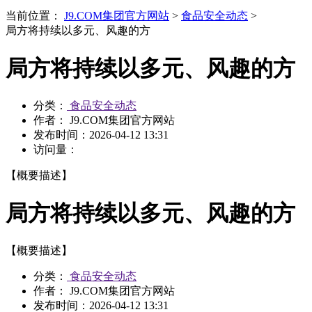
当前位置：
J9.COM集团官方网站
>
食品安全动态
>
局方将持续以多元、风趣的方
局方将持续以多元、风趣的方
分类：
食品安全动态
作者： J9.COM集团官方网站
发布时间：
2026-04-12 13:31
访问量：
【概要描述】
局方将持续以多元、风趣的方
【概要描述】
分类：
食品安全动态
作者： J9.COM集团官方网站
发布时间：
2026-04-12 13:31