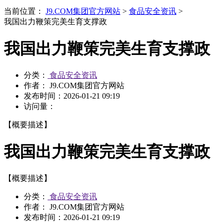
当前位置：
J9.COM集团官方网站
>
食品安全资讯
>
我国出力鞭策完美生育支撑政
我国出力鞭策完美生育支撑政
分类：
食品安全资讯
作者： J9.COM集团官方网站
发布时间：
2026-01-21 09:19
访问量：
【概要描述】
我国出力鞭策完美生育支撑政
【概要描述】
分类：
食品安全资讯
作者： J9.COM集团官方网站
发布时间：
2026-01-21 09:19