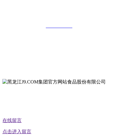
黑龙江J9.COM集团官方网站食品股份有
限公司
全国统一客服热线：
18903658751
地址：哈尔滨南岗区红旗满族乡科技园区
地址：双城经济技术开发区娃哈哈路6号
地址：黑龙江萝北县宝泉岭二九0公路一号
地址：黑龙江省延寿县工业园区北泰山路5号
公众号二维码
在线留言
点击进入留言