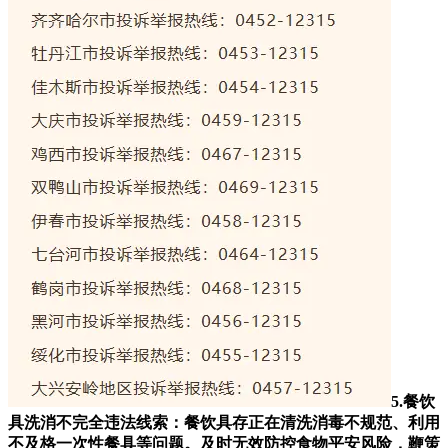
5.餐饮
具洗消不完全违法线索：餐饮具存正在清洗消毒不规范、利用
不及格一次性餐具等问题。及时无效防控食物平安风险，鞭策