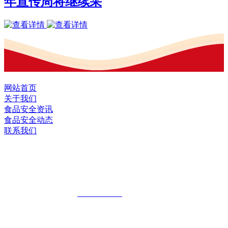
年宣传周将继续采
网站首页
关于我们
食品安全资讯
食品安全动态
联系我们
黑龙江J9.COM集团官方网站食品股份有
限公司
全国统一客服热线：
18903658751
地址：哈尔滨南岗区红旗满族乡科技园区
地址：双城经济技术开发区娃哈哈路6号