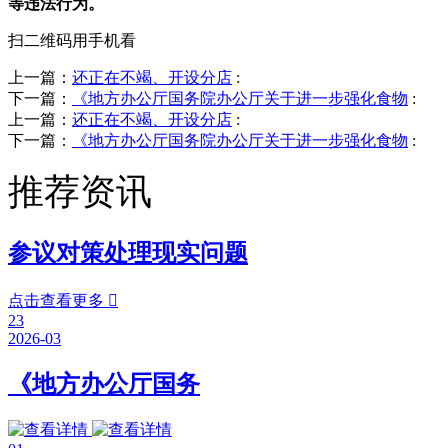
等违法行为。
扫二维码用手机看
上一篇：
还正在不竭、开设分店
:
下一篇：
《地方办公厅国务院办公厅关于进一步强化食物
:
上一篇：
还正在不竭、开设分店
:
下一篇：
《地方办公厅国务院办公厅关于进一步强化食物
:
推荐资讯
参议对策处理现实问题
点击查看更多

23
2026-03
《地方办公厅国务