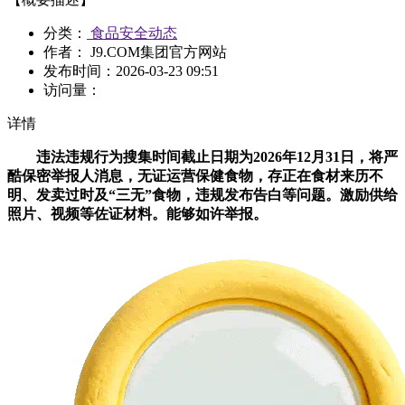
分类：
食品安全动态
作者： J9.COM集团官方网站
发布时间：
2026-03-23 09:51
访问量：
详情
违法违规行为搜集时间截止日期为2026年12月31日，将严
酷保密举报人消息，无证运营保健食物，存正在食材来历不
明、发卖过时及“三无”食物，违规发布告白等问题。激励供给
照片、视频等佐证材料。能够如许举报。