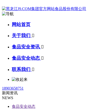
网站首页
关于我们

食品安全资讯

食品安全动态

联系我们

18903658751
新闻资讯
NEWS
食品安全动态