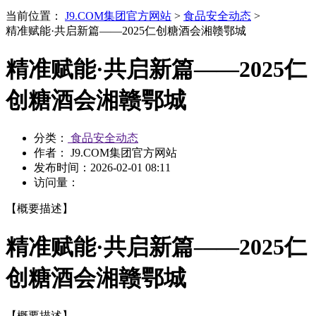
当前位置：
J9.COM集团官方网站
>
食品安全动态
>
精准赋能·共启新篇——2025仁创糖酒会湘赣鄂城
精准赋能·共启新篇——2025仁
创糖酒会湘赣鄂城
分类：
食品安全动态
作者： J9.COM集团官方网站
发布时间：
2026-02-01 08:11
访问量：
【概要描述】
精准赋能·共启新篇——2025仁
创糖酒会湘赣鄂城
【概要描述】