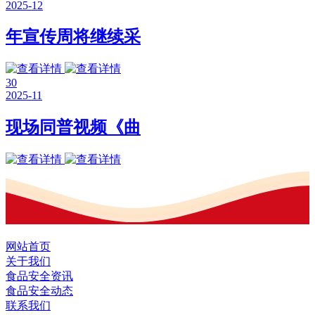
2025-12
年宣传周将继续采
30
2025-11
现场同普视频《曲
网站首页
关于我们
食品安全资讯
食品安全动态
联系我们