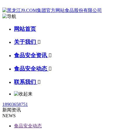
网站首页
关于我们

食品安全资讯

食品安全动态

联系我们

18903658751
新闻资讯
NEWS
食品安全动态