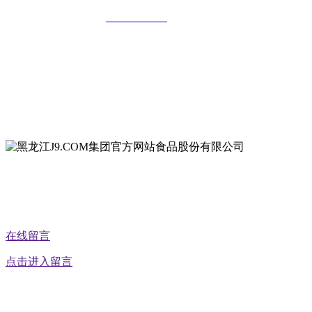
全国统一客服热线：
18903658751
地址：哈尔滨南岗区红旗满族乡科技园区
地址：双城经济技术开发区娃哈哈路6号
地址：黑龙江萝北县宝泉岭二九0公路一号
地址：黑龙江省延寿县工业园区北泰山路5号
公众号二维码
在线留言
点击进入留言