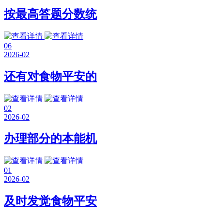
按最高答题分数统
06
2026-02
还有对食物平安的
02
2026-02
办理部分的本能机
01
2026-02
及时发觉食物平安