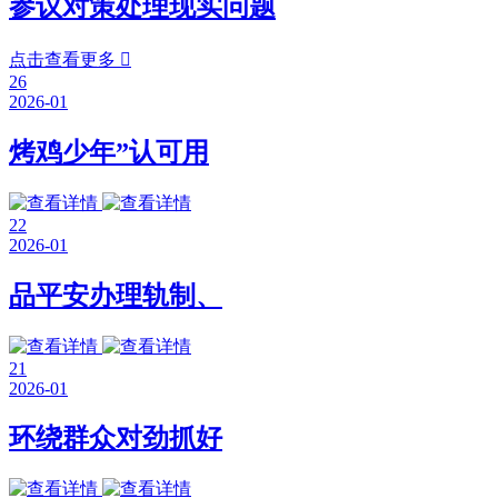
参议对策处理现实问题
点击查看更多

26
2026-01
烤鸡少年”认可用
22
2026-01
品平安办理轨制、
21
2026-01
环绕群众对劲抓好