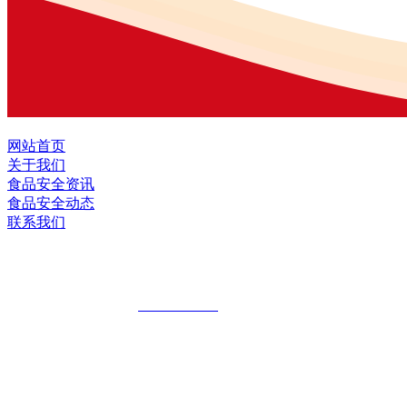
网站首页
关于我们
食品安全资讯
食品安全动态
联系我们
黑龙江J9.COM集团官方网站食品股份有
全国统一客服热线：
18903658751
地址：哈尔滨南岗区红旗满族乡科技园区
地址：双城经济技术开发区娃哈哈路6号
地址：黑龙江萝北县宝泉岭二九0公路一号