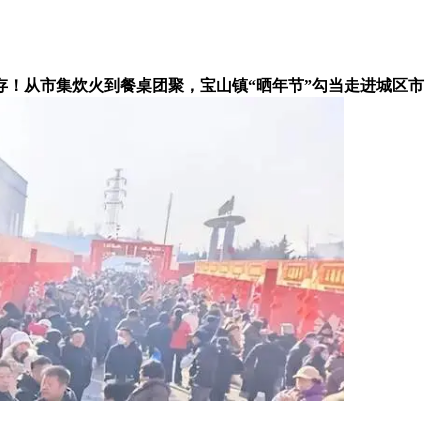
！从市集炊火到餐桌团聚，宝山镇“晒年节”勾当走进城区市