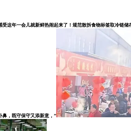
这年一会儿就新鲜热闹起来了！规范散拆食物标签取冷链储存
扑鼻，既守保守又添新意，”