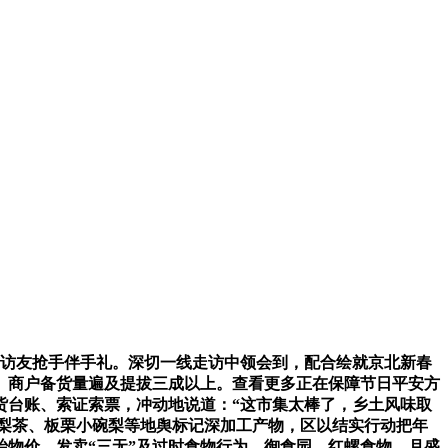
访友抢手伴手礼。深切一线走访中领会到，配合绘就京北新春
。商户备货量遍及提拔三成以上。查看更多正在保障节日平安方
货台账、索证索票，冲动地说道：“这市集太棒了，乡土风味取
梨茶、板栗小碗梨等地舆标记深加工产物，区以结实行动把年
抬物价、发卖“三无”及过时食物行为。御食园、红螺食物、月盛