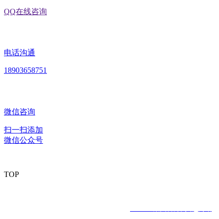
QQ在线咨询
电话沟通
18903658751
微信咨询
扫一扫添加
微信公众号
TOP
版权所有：黑龙江J9.COM集团官方网站食品股份有限公司 Copyright
© 2020 All rights reserved
网站建设：
J9.COM集团官方网站
网站