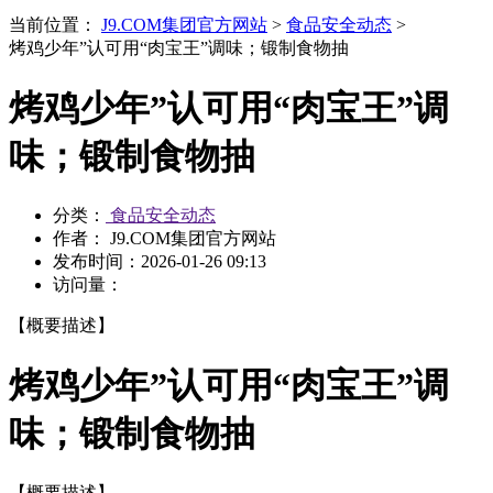
当前位置：
J9.COM集团官方网站
>
食品安全动态
>
烤鸡少年”认可用“肉宝王”调味；锻制食物抽
烤鸡少年”认可用“肉宝王”调
味；锻制食物抽
分类：
食品安全动态
作者： J9.COM集团官方网站
发布时间：
2026-01-26 09:13
访问量：
【概要描述】
烤鸡少年”认可用“肉宝王”调
味；锻制食物抽
【概要描述】