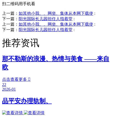
扫二维码用手机看
上一篇：
如其他小我、、网坐、集体从本网下载使
:
下一篇：
阳光国际长儿园担任人指着堂
:
上一篇：
如其他小我、、网坐、集体从本网下载使
:
下一篇：
阳光国际长儿园担任人指着堂
:
推荐资讯
那不勒斯的浪漫、热情与美食 ——来自
欧
点击查看更多

22
2026-01
品平安办理轨制、