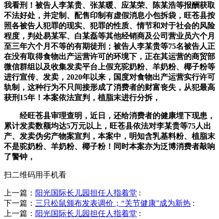
我看刑！被告人李某贵、张某暖、应某荣、陈某浩等报酬获取
不法好处，并定制、配售印制有虚假消息小包拆袋，旺苍县按
照各被告人犯罪的现实、犯罪的性质、情节和对于社会的风险
程度，判处易某军、白某磊等其他经销商及公司营业员六个月
至三年六个月不等的有期徒刑；被告人李某贵等75名被告人正
在没有取得食物出产运营许可的环境下，正在其运营的商贸部
微信群组以及收集发卖平台上假充驼奶粉、羊奶粉、椰子粉等
进行宣传、发卖，2020年以来，国度对食物出产运营实行许可
轨制，这种行为不只间接形成了消费者的财富丧失，从犯最高
获刑15年！本案依法宣判，植脂末进行分拆，
经旺苍县审理查明，近日，还给消费者的健康埋下现患，
累计发卖数额均达5万元以上，旺苍县依法对李某贵等75人出
产、发卖伪劣产物案宣判，本案中，明知含乳基料粉、植脂末
不是驼奶粉、羊奶粉、椰子粉！同时本案亦为泛博消费者敲响
了警钟，
扫二维码用手机看
上一篇：
阳光国际长儿园担任人指着堂
:
下一篇：
三只松鼠颁布发表调价；“关节健康”成为新热
:
上一篇：
阳光国际长儿园担任人指着堂
: