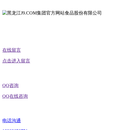
地址：黑龙江省延寿县工业园区北泰山路5号
公众号二维码
在线留言
点击进入留言
QQ咨询
QQ在线咨询
电话沟通