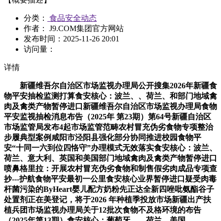
分类：
食品安全动态
作者： J9.COM集团官方网站
发布时间：
2025-11-26 20:01
访问量：
详情
新疆维吾尔自治区市场监视办理局公开搜集2026年新疆食
物平安抽检监测打算食安核心：波兰、、荷兰、和部门地域禽
肉及禽类产物暂停进口新疆维吾尔自治区市场监视办理局食物
平安监视抽检消息布告（2025年 第23期）第64号新疆自治区
市场监管局发布4起市场监管范畴农村冒充伪劣食物专项整治
步履典型案例咸阳市泾阳县强化部分协同推进校园食物平
安“十同一六到位四恪守”办理模式无效落实食安核心：波兰、
荷兰、意大利、英国和美国部门地域禽肉及禽类产物暂停进口
喷鼻格里拉：开展农村冒充伪劣食物和制售假劣肉成品专项查
抄---护航食物平安最初一公里食安核心业界暂停进口疑受肉毒
杆菌污染的ByHeart婴儿配方奶粉先正达全新四唑吡氨酯谷子
处置剂正在美登记，将于2026 年种植季投放市场新疆出产扶
植兵团市场监视办理局关于12批次食物不及格环境的布告
（2025年第13期）食安核心：葡萄牙、、荷兰、美国、