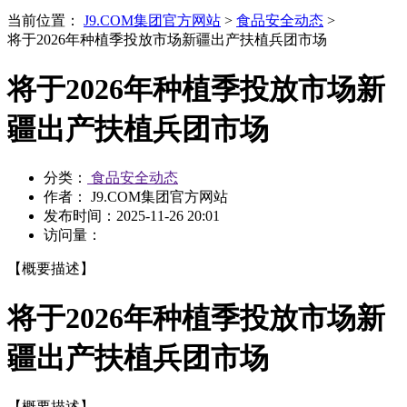
当前位置：
J9.COM集团官方网站
>
食品安全动态
>
将于2026年种植季投放市场新疆出产扶植兵团市场
将于2026年种植季投放市场新
疆出产扶植兵团市场
分类：
食品安全动态
作者： J9.COM集团官方网站
发布时间：
2025-11-26 20:01
访问量：
【概要描述】
将于2026年种植季投放市场新
疆出产扶植兵团市场
【概要描述】